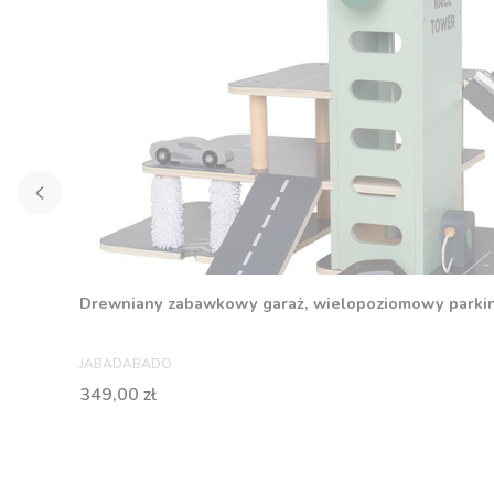
Drewniany zabawkowy garaż, wielopoziomowy parkin
PRODUCENT
JABADABADO
Cena
349,00 zł