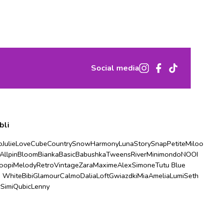
Social media
bli
o
Julie
Love
Cube
Country
Snow
Harmony
Luna
Story
Snap
Petite
Miloo
Allpin
Bloom
Bianka
Basic
Babushka
Tweens
River
Minimondo
NOOI
oopi
Melody
Retro
Vintage
Zara
Maxime
Alex
Simone
Tutu Blue
u White
Bibi
Glamour
Calmo
Dalia
Loft
Gwiazdki
Mia
Amelia
Lumi
Seth
r
Simi
Qubic
Lenny