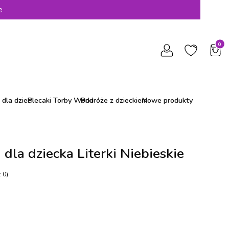
e
Produ
dla dzieci
Plecaki Torby Worki
Podróże z dzieckiem
Nowe produkty
dla dziecka Literki Niebieskie
 0)