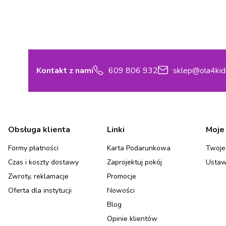
Kontakt z nami
609 806 932
sklep@ola4kid
Linki w stopce
Obsługa klienta
Linki
Moje
Formy płatności
Karta Podarunkowa
Twoje
Czas i koszty dostawy
Zaprojektuj pokój
Ustaw
Zwroty, reklamacje
Promocje
Oferta dla instytucji
Nowości
Blog
Opinie klientów