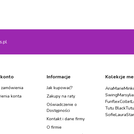
s.pl
 konto
Informacje
Kolekcje me
 zamówienia
Jak kupować?
Aria
Marie
Mink
Swing
Marsylia
ienia konta
Zakupy na raty
Funflex
Collet
L
Oświadczenie o
Tutu Black
Tut
Dostępności
Sofie
Laura
Sta
Kontakt i dane firmy
O firmie