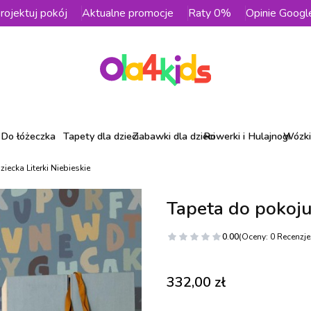
rojektuj pokój
Aktualne promocje
Raty 0%
Opinie Googl
Do łóżeczka
Tapety dla dzieci
Zabawki dla dzieci
Rowerki i Hulajnogi
Wózki 
iecka Literki Niebieskie
Tapeta do pokoju 
0.00
(Oceny: 0 Recenzje:
Cena
332,00 zł