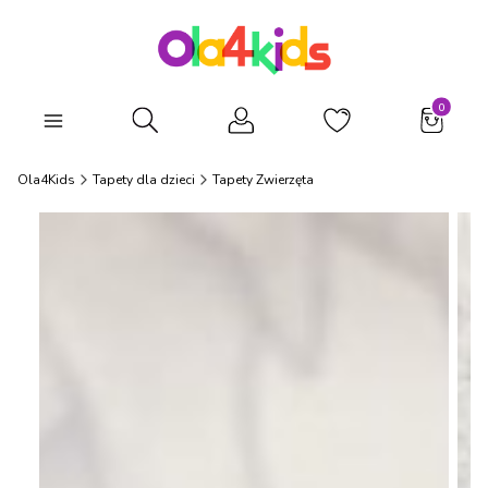
Produkty
Otwórz wyszukiwarkę
Ola4Kids
Tapety dla dzieci
Tapety Zwierzęta