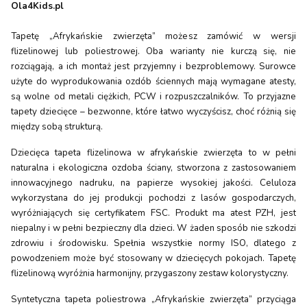
Ola4Kids.pl
Tapetę „Afrykańskie zwierzęta” możesz zamówić w wersji
flizelinowej lub poliestrowej. Oba warianty nie kurczą się, nie
rozciągają, a ich montaż jest przyjemny i bezproblemowy. Surowce
użyte do wyprodukowania ozdób ściennych mają wymagane atesty,
są wolne od metali ciężkich, PCW i rozpuszczalników. To przyjazne
tapety dziecięce – bezwonne, które łatwo wyczyścisz, choć różnią się
między sobą strukturą.
Dziecięca tapeta flizelinowa w afrykańskie zwierzęta to w pełni
naturalna i ekologiczna ozdoba ściany, stworzona z zastosowaniem
innowacyjnego nadruku, na papierze wysokiej jakości. Celuloza
wykorzystana do jej produkcji pochodzi z lasów gospodarczych,
wyróżniających się certyfikatem FSC. Produkt ma atest PZH, jest
niepalny i w pełni bezpieczny dla dzieci. W żaden sposób nie szkodzi
zdrowiu i środowisku. Spełnia wszystkie normy ISO, dlatego z
powodzeniem może być stosowany w dziecięcych pokojach. Tapetę
flizelinową wyróżnia harmonijny, przygaszony zestaw kolorystyczny.
Syntetyczna tapeta poliestrowa „Afrykańskie zwierzęta” przyciąga