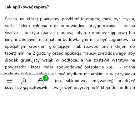
Jak aplikować tapetę?
Ściana, na której planujemy przykleić fototapetę musi być czysta,
sucha, lekko chłonna oraz odpowiednio przygotowana: - ściana
świeża – pokryta gładzią gipsową, płytą kartonowo-gipsową lub
innymi chłonnymi materiałami budowlanymi musi być zagruntowana
specjalnym środkiem gruntującym (lub rozwodnionym klejem do
tapet) min. na 2 godziny przed aplikacją. Należy zwrócić uwagę, aby
środek gruntujący wsiąk w podłoże, a nie zostawił warstwy na
powierzchni, która może spowodować osłabienie kleju, - ściana
pokryta farbą – należy ją umyć mydłem malarskim, a w przypadku
Produkty w koszyku: 0. Zobacz szczegóły
grubej warstwy farby (np. silikonowej, zmywalnej) przetrzeć
Koszyk
papierem ściernym (aby zwiększyć przyczepność kleju do podłoża)
Menu
Zaloguj się
oraz odtłuścić. - ściana pokryta tapetą – usunąć wszystkie warstwy
starej tapety. Jeżeli po zdjęciu tapety są zauważalne jakieś
uszkodzenia ściany należy je naprawić, a następnie całą ścianę
zagruntować.
Tapety dostępne w sklepie internetowym są produkowane na
indywidualny wymiar podany każdorazowo przez Nabywcę i nie