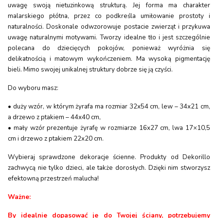
uwagę swoją nietuzinkową strukturą. Jej forma ma charakter
malarskiego płótna, przez co podkreśla umiłowanie prostoty i
naturalności. Doskonale odwzorowuje postacie zwierząt i przykuwa
uwagę naturalnymi motywami. Tworzy idealne tło i jest szczególnie
polecana do dziecięcych pokojów, ponieważ wyróżnia się
delikatnością i matowym wykończeniem. Ma wysoką pigmentację
bieli. Mimo swojej unikalnej struktury dobrze się ją czyści.
Do wyboru masz:
• duży wzór, w którym żyrafa ma rozmiar 32x54 cm, lew – 34x21 cm,
a drzewo z ptakiem – 44x40 cm,
• mały wzór prezentuje żyrafę w rozmiarze 16x27 cm, lwa 17×10,5
cm i drzewo z ptakiem 22x20 cm.
Wybieraj sprawdzone dekoracje ścienne. Produkty od Dekorillo
zachwycą nie tylko dzieci, ale także dorosłych. Dzięki nim stworzysz
efektowną przestrzeń malucha!
Ważne:
By idealnie dopasować je do Twojej ściany, potrzebujemy