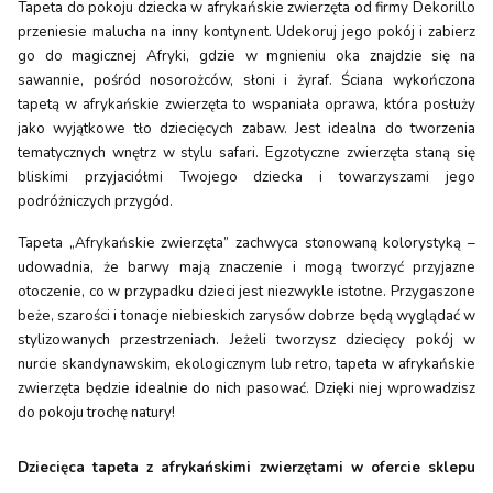
Tapeta do pokoju dziecka w afrykańskie zwierzęta od firmy Dekorillo
przeniesie malucha na inny kontynent. Udekoruj jego pokój i zabierz
go do magicznej Afryki, gdzie w mgnieniu oka znajdzie się na
sawannie, pośród nosorożców, słoni i żyraf. Ściana wykończona
tapetą w afrykańskie zwierzęta to wspaniała oprawa, która posłuży
jako wyjątkowe tło dziecięcych zabaw. Jest idealna do tworzenia
tematycznych wnętrz w stylu safari. Egzotyczne zwierzęta staną się
bliskimi przyjaciółmi Twojego dziecka i towarzyszami jego
podróżniczych przygód.
Tapeta „Afrykańskie zwierzęta” zachwyca stonowaną kolorystyką –
udowadnia, że barwy mają znaczenie i mogą tworzyć przyjazne
otoczenie, co w przypadku dzieci jest niezwykle istotne. Przygaszone
beże, szarości i tonacje niebieskich zarysów dobrze będą wyglądać w
stylizowanych przestrzeniach. Jeżeli tworzysz dziecięcy pokój w
nurcie skandynawskim, ekologicznym lub retro, tapeta w afrykańskie
zwierzęta będzie idealnie do nich pasować. Dzięki niej wprowadzisz
do pokoju trochę natury!
Dziecięca tapeta z afrykańskimi zwierzętami w ofercie sklepu