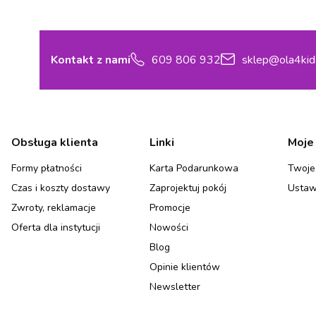
Kontakt z nami
609 806 932
sklep@ola4kid
Linki w stopce
Obsługa klienta
Linki
Moje
Formy płatności
Karta Podarunkowa
Twoje
Czas i koszty dostawy
Zaprojektuj pokój
Ustaw
Zwroty, reklamacje
Promocje
Oferta dla instytucji
Nowości
Blog
Opinie klientów
Newsletter