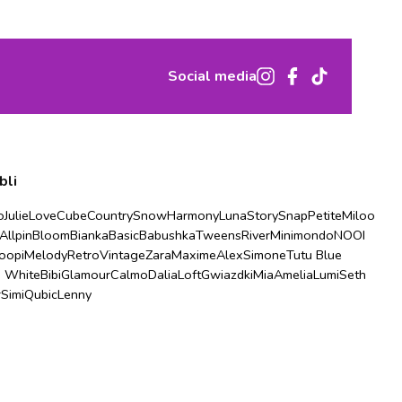
Social media
bli
o
Julie
Love
Cube
Country
Snow
Harmony
Luna
Story
Snap
Petite
Miloo
Allpin
Bloom
Bianka
Basic
Babushka
Tweens
River
Minimondo
NOOI
oopi
Melody
Retro
Vintage
Zara
Maxime
Alex
Simone
Tutu Blue
u White
Bibi
Glamour
Calmo
Dalia
Loft
Gwiazdki
Mia
Amelia
Lumi
Seth
r
Simi
Qubic
Lenny