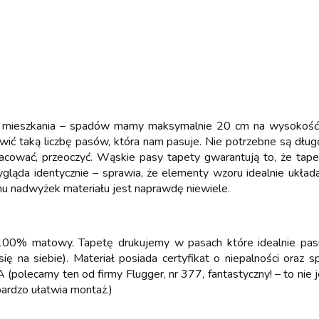
 mieszkania – spadów mamy maksymalnie 20 cm na wysokość. 
ić taką liczbę pasów, która nam pasuje. Nie potrzebne są dług
szacować, przeoczyć. Wąskie pasy tapety gwarantują to, że tap
ąda identycznie – sprawia, że elementy wzoru idealnie układają 
emu nadwyżek materiału jest naprawdę niewiele.
 w 100% matowy. Tapetę drukujemy w pasach które idealnie pas
 się na siebie). Materiał posiada certyfikat o niepalności oraz
 (polecamy ten od firmy Flugger, nr 377, fantastyczny! – to nie
ardzo ułatwia montaż.)