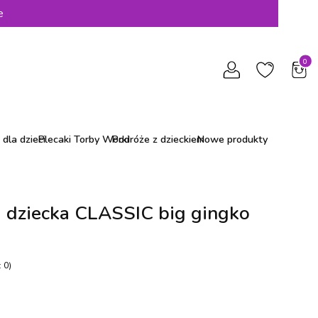
e
Produ
dla dzieci
Plecaki Torby Worki
Podróże z dzieckiem
Nowe produkty
u dziecka CLASSIC big gingko
 0)