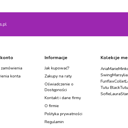
s.pl
 konto
Informacje
Kolekcje me
 zamówienia
Jak kupować?
Aria
Marie
Mink
Swing
Marsylia
ienia konta
Zakupy na raty
Funflex
Collet
L
Oświadczenie o
Tutu Black
Tut
Dostępności
Sofie
Laura
Sta
Kontakt i dane firmy
O firmie
Polityka prywatności
Regulamin