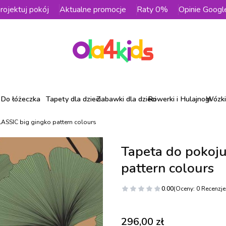
rojektuj pokój
Aktualne promocje
Raty 0%
Opinie Googl
Do łóżeczka
Tapety dla dzieci
Zabawki dla dzieci
Rowerki i Hulajnogi
Wózki 
LASSIC big gingko pattern colours
Tapeta do pokoj
pattern colours
0.00
(Oceny: 0 Recenzje:
Cena
296,00 zł