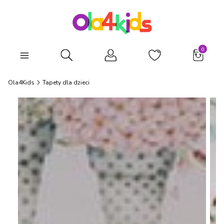
Produkty
Otwórz wyszukiwarkę
Ola4Kids
Tapety dla dzieci