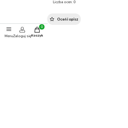
Liczba ocen: 0
Oceń i opisz
Produkty w koszyku: 0. Zobacz szczegóły
Koszyk
Menu
Zaloguj się
Stwórz stylizację
BESTSELLER