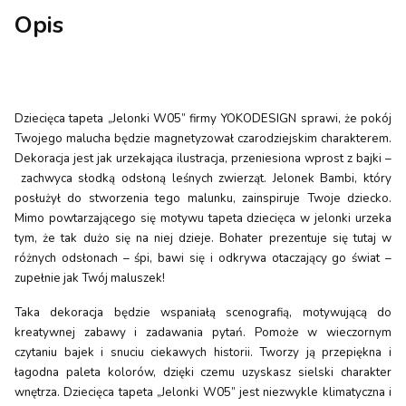
Opis
Dziecięca tapeta „Jelonki W05” firmy YOKODESIGN sprawi, że pokój
Twojego malucha będzie magnetyzował czarodziejskim charakterem.
Dekoracja jest jak urzekająca ilustracja, przeniesiona wprost z bajki –
zachwyca słodką odsłoną leśnych zwierząt. Jelonek Bambi, który
posłużył do stworzenia tego malunku, zainspiruje Twoje dziecko.
Mimo powtarzającego się motywu tapeta dziecięca w jelonki urzeka
tym, że tak dużo się na niej dzieje. Bohater prezentuje się tutaj w
różnych odsłonach – śpi, bawi się i odkrywa otaczający go świat –
zupełnie jak Twój maluszek!
Taka dekoracja będzie wspaniałą scenografią, motywującą do
kreatywnej zabawy i zadawania pytań. Pomoże w wieczornym
czytaniu bajek i snuciu ciekawych historii. Tworzy ją przepiękna i
łagodna paleta kolorów, dzięki czemu uzyskasz sielski charakter
wnętrza. Dziecięca tapeta „Jelonki W05” jest niezwykle klimatyczna i