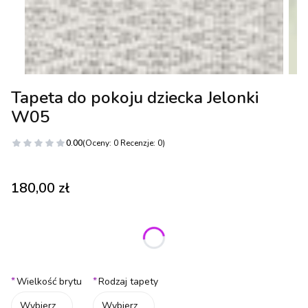
Tapeta do pokoju dziecka Jelonki
W05
0.00
(Oceny: 0 Recenzje: 0)
Cena
180,00 zł
Wybierz wariant produktu:
Poszczególne warianty mogą różnić się ceną
*
*
Wielkość brytu
Rodzaj tapety
Wybierz
Wybierz