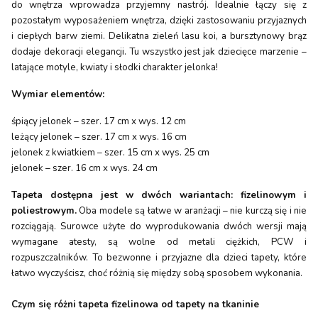
do wnętrza wprowadza przyjemny nastrój. Idealnie łączy się z
pozostałym wyposażeniem wnętrza, dzięki zastosowaniu przyjaznych
i ciepłych barw ziemi. Delikatna zieleń lasu koi, a bursztynowy brąz
dodaje dekoracji elegancji. Tu wszystko jest jak dziecięce marzenie –
latające motyle, kwiaty i słodki charakter jelonka!
Wymiar elementów:
śpiący jelonek – szer. 17 cm x wys. 12 cm
leżący jelonek – szer. 17 cm x wys. 16 cm
jelonek z kwiatkiem – szer. 15 cm x wys. 25 cm
jelonek – szer. 16 cm x wys. 24 cm
Tapeta dostępna jest w dwóch wariantach: fizelinowym i
poliestrowym.
Oba modele są łatwe w aranżacji – nie kurczą się i nie
rozciągają. Surowce użyte do wyprodukowania dwóch wersji mają
wymagane atesty, są wolne od metali ciężkich, PCW i
rozpuszczalników. To bezwonne i przyjazne dla dzieci tapety, które
łatwo wyczyścisz, choć różnią się między sobą sposobem wykonania.
Czym się różni tapeta fizelinowa od tapety na tkaninie