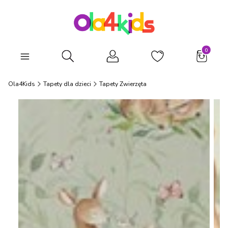
Produkty
Otwórz wyszukiwarkę
Ola4Kids
Tapety dla dzieci
Tapety Zwierzęta