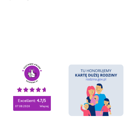
Excellent:
4.7
/
5
07.08.2026
więcej