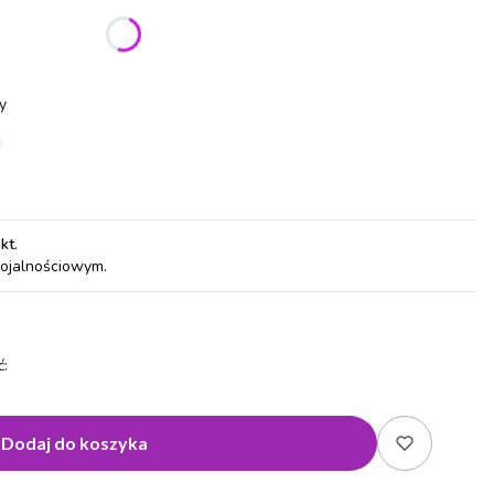
ić się ceną
y
pkt
.
lojalnościowym.
:
Dodaj do koszyka