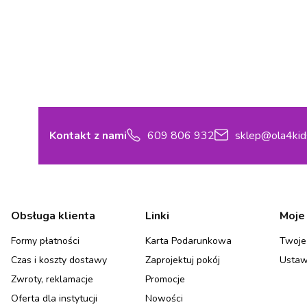
Kontakt z nami
609 806 932
sklep@ola4kid
Linki w stopce
Obsługa klienta
Linki
Moje
Formy płatności
Karta Podarunkowa
Twoje
Czas i koszty dostawy
Zaprojektuj pokój
Ustaw
Zwroty, reklamacje
Promocje
Oferta dla instytucji
Nowości