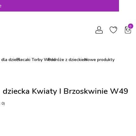
e
Produ
dla dzieci
Plecaki Torby Worki
Podróże z dzieckiem
Nowe produkty
 dziecka Kwiaty I Brzoskwinie W49
 0)