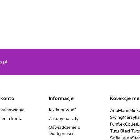
s.pl
 konto
Informacje
Kolekcje me
 zamówienia
Jak kupować?
Aria
Marie
Mink
Swing
Marsylia
ienia konta
Zakupy na raty
Funflex
Collet
L
Oświadczenie o
Tutu Black
Tut
Dostępności
Sofie
Laura
Sta