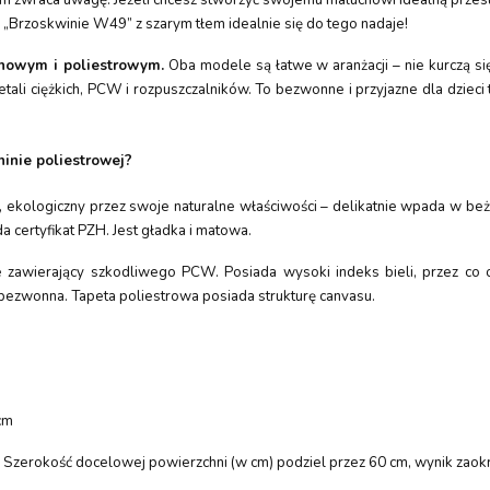
„Brzoskwinie W49” z szarym tłem idealnie się do tego nadaje!
inowym i poliestrowym.
Oba modele są łatwe w aranżacji – nie kurczą si
i ciężkich, PCW i rozpuszczalników. To bezwonne i przyjazne dla dzieci t
ninie poliestrowej?
, ekologiczny przez swoje naturalne właściwości – delikatnie wpada w beż
a certyfikat PZH. Jest gładka i matowa.
ie zawierający szkodliwego PCW. Posiada wysoki indeks bieli, przez c
 bezwonna. Tapeta poliestrowa posiada strukturę canvasu.
cm
w? Szerokość docelowej powierzchni (w cm) podziel przez 60 cm, wynik zaokrą