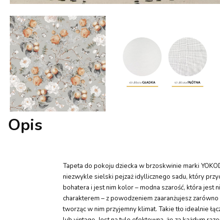
Opis
Tapeta do pokoju dziecka w brzoskwinie marki YOKOD
niezwykle sielski pejzaż idyllicznego sadu, który pr
bohatera i jest nim kolor – modna szarość, która jes
charakterem – z powodzeniem zaaranżujesz zarówno prz
tworząc w nim przyjemny klimat. Takie tło idealnie ł
lub vintage. Jest na tyle efektowna, że za każdym ra