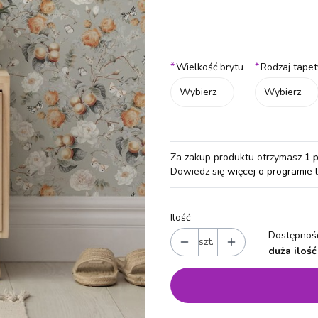
Wybierz wariant produktu:
Poszczególne warianty mogą różn
*
*
Wielkość brytu
Rodzaj tapet
Wybierz
Wybierz
Za zakup produktu otrzymasz
1 
Dowiedz się
więcej o programie 
Ilość
Dostępność
szt.
duża ilość