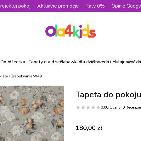
rojektuj pokój
Aktualne promocje
Raty 0%
Opinie Googl
Do łóżeczka
Tapety dla dzieci
Zabawki dla dzieci
Rowerki i Hulajnogi
Wózki 
wiaty I Brzoskwinie W49
Tapeta do pokoju
0.00
(Oceny: 0 Recenzje:
Cena
180,00 zł