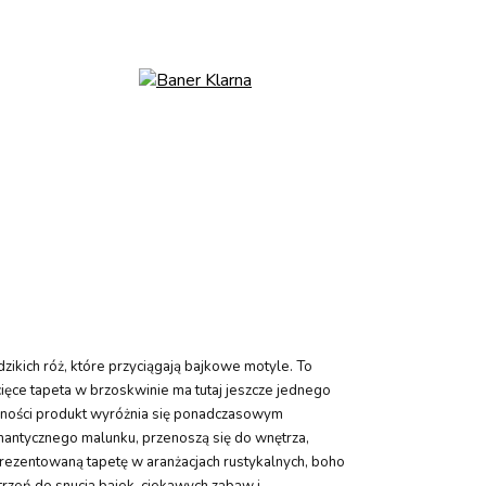
kich róż, które przyciągają bajkowe motyle. To
cięce tapeta w brzoskwinie ma tutaj jeszcze jednego
tralności produkt wyróżnia się ponadczasowym
omantycznego malunku, przenoszą się do wnętrza,
 prezentowaną tapetę w aranżacjach rustykalnych, boho
trzeń do snucia bajek, ciekawych zabaw i