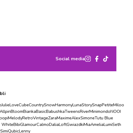
Social media
bli
o
Julie
Love
Cube
Country
Snow
Harmony
Luna
Story
Snap
Petite
Miloo
Allpin
Bloom
Bianka
Basic
Babushka
Tweens
River
Minimondo
NOOI
oopi
Melody
Retro
Vintage
Zara
Maxime
Alex
Simone
Tutu Blue
u White
Bibi
Glamour
Calmo
Dalia
Loft
Gwiazdki
Mia
Amelia
Lumi
Seth
r
Simi
Qubic
Lenny