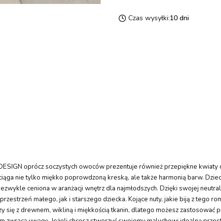
Czas wysyłki:
10 dni
ESIGN oprócz soczystych owoców prezentuje również przepiękne kwiaty dzi
zyciąga nie tylko miękko poprowdzoną kreską, ale także harmonią barw. Dzie
t niezwykle ceniona w aranżacji wnętrz dla najmłodszych. Dzięki swojej neu
estrzeń małego, jak i starszego dziecka. Kojące nuty, jakie biją z tego r
ączy się z drewnem, wikliną i miękkością tkanin, dlatego możesz zastosować
zem zwraca uwagę. Jeżeli chcesz stworzyć swojemu maluchowi idealną przes