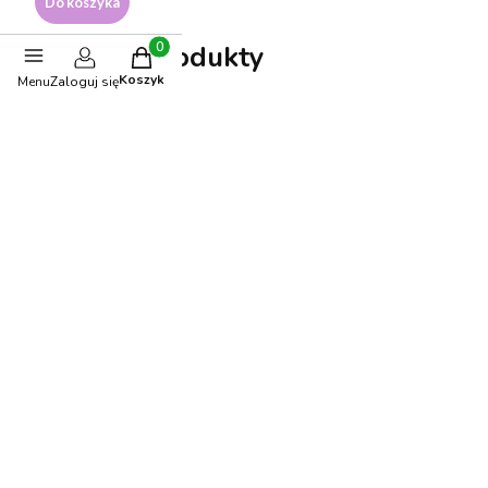
Do koszyka
Polecane produkty
Produkty w koszyku: 0. Zobacz szczegóły
Koszyk
Menu
Zaloguj się
BESTSELLER