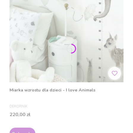
Miarka wzrostu dla dzieci - I love Animals
PRODUCENT
DEKORNIK
Cena
220,00 zł