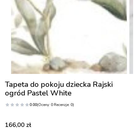
Tapeta do pokoju dziecka Rajski
ogród Pastel White
0.00
(Oceny: 0 Recenzje: 0)
Cena
166,00 zł