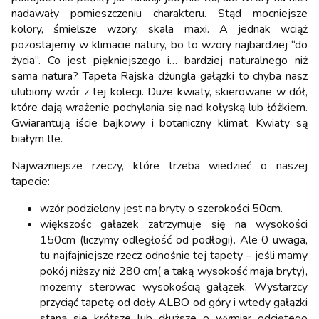
nadawały pomieszczeniu charakteru. Stąd mocniejsze
kolory, śmielsze wzory, skala maxi. A jednak wciąż
pozostajemy w klimacie natury, bo to wzory najbardziej “do
życia”. Co jest piękniejszego i… bardziej naturalnego niż
sama natura? Tapeta Rajska dżungla gałązki to chyba nasz
ulubiony wzór z tej kolecji. Duże kwiaty, skierowane w dół,
które dają wrażenie pochylania się nad kołyską lub łóżkiem.
Gwiarantują iście bajkowy i botaniczny klimat. Kwiaty są
białym tle.
Najważniejsze rzeczy, które trzeba wiedzieć o naszej
tapecie:
wzór podzielony jest na bryty o szerokości 50cm.
większośc gałazek zatrzymuje się na wysokości
150cm (liczymy odległość od podłogi). Ale 0 uwaga,
tu najfajniejsze rzecz odnośnie tej tapety – jeśli mamy
pokój niższy niż 280 cm( a taką wysokość maja bryty),
możemy sterowac wysokością gałązek. Wystarzcy
przyciąć tapetę od doły ALBO od góry i wtedy gałązki
staną sie krótsze lub dłuższe o wymiar odciętego