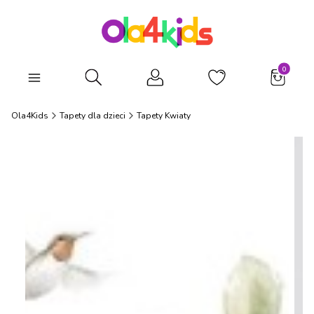
Produkty
Otwórz wyszukiwarkę
Ola4Kids
Tapety dla dzieci
Tapety Kwiaty