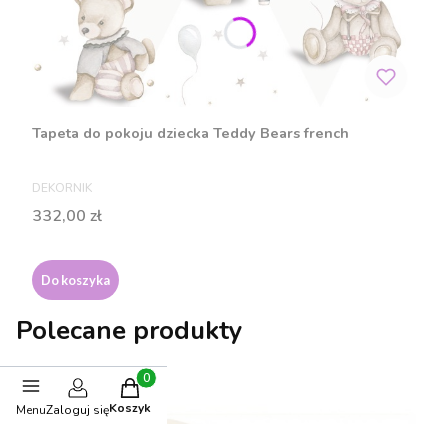
Tapeta do pokoju dziecka Teddy Bears french
PRODUCENT
DEKORNIK
Cena
332,00 zł
Do koszyka
Polecane produkty
Produkty w koszyku: 0. Zobacz szczegóły
Koszyk
Menu
Zaloguj się