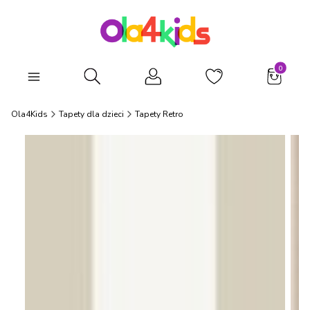
Produkty
Otwórz wyszukiwarkę
Ola4Kids
Tapety dla dzieci
Tapety Retro