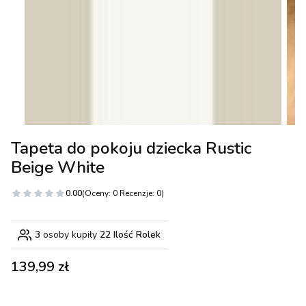
Tapeta do pokoju dziecka Rustic
Beige White
0.00
(Oceny: 0 Recenzje: 0)
3
osoby kupiły
22 Ilość Rolek
Cena
139,99 zł