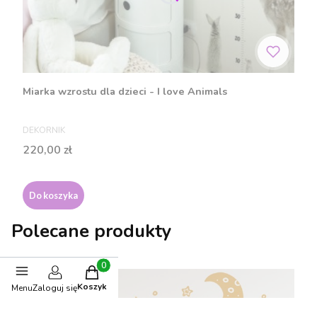
Miarka wzrostu dla dzieci - I love Animals
PRODUCENT
DEKORNIK
Cena
220,00 zł
Do koszyka
Polecane produkty
Produkty w koszyku: 0. Zobacz szczegóły
BESTSELLER
Koszyk
Menu
Zaloguj się