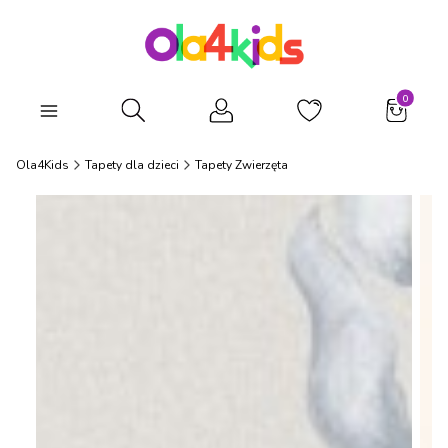
Produkty
Otwórz wyszukiwarkę
Ola4Kids
Tapety dla dzieci
Tapety Zwierzęta