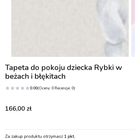
Tapeta do pokoju dziecka Rybki w
beżach i błękitach
0.00
(Oceny: 0 Recenzje: 0)
Cena
166,00 zł
Za zakup produktu otrzymasz
1 pkt
.