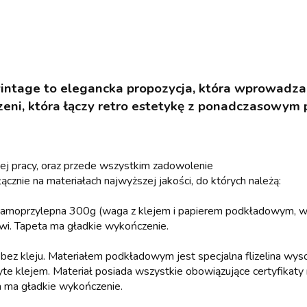
intage to elegancka propozycja, która wprowadza 
zeni, która łączy retro estetykę z ponadczasowym 
aszej pracy, oraz przede wszystkim zadowolenie
ącznie na materiałach najwyższej jakości, do których należą:
 samoprzylepna 300g (waga z klejem i papierem podkładowym, w
rzwi. Tapeta ma gładkie wykończenie.
wy, bez kleju. Materiałem podkładowym jest specjalna flizelina wys
yte klejem. Materiał posiada wszystkie obowiązujące certyfikaty m
a ma gładkie wykończenie.