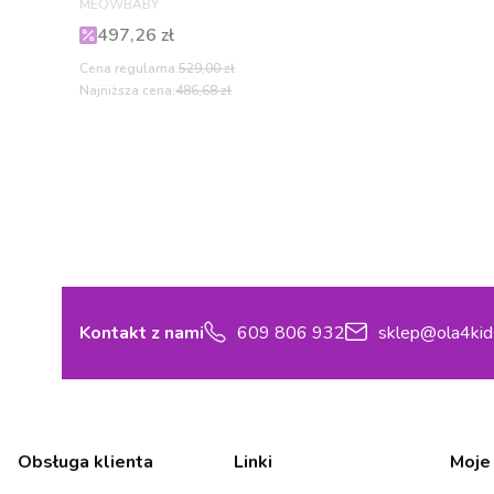
MEOWBABY
Cena promocyjna
497,26 zł
Cena regularna:
529,00 zł
Najniższa cena:
486,68 zł
Kontakt z nami
609 806 932
sklep@ola4kid
Linki w stopce
Obsługa klienta
Linki
Moje