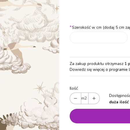
Wybierz wariant produktu:
Poszczególne warianty mogą różn
*
Szerokość w cm (dodaj 5 cm za
Za zakup produktu otrzymasz
1 
Dowiedz się
więcej o programie 
Ilość
Dostępność
m2
duża ilość