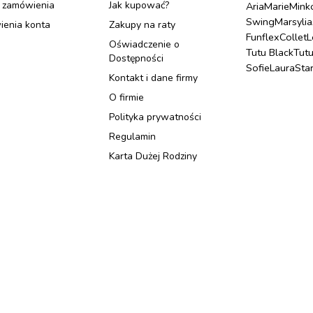
 zamówienia
Jak kupować?
Aria
Marie
Mink
Swing
Marsylia
ienia konta
Zakupy na raty
Funflex
Collet
L
Oświadczenie o
Tutu Black
Tut
Dostępności
Sofie
Laura
Sta
Kontakt i dane firmy
O firmie
Polityka prywatności
Regulamin
Karta Dużej Rodziny