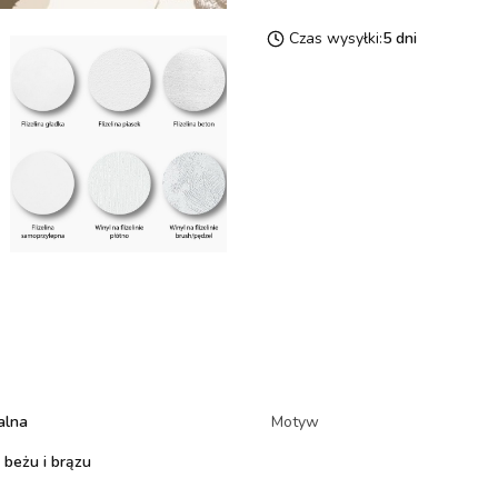
Czas wysyłki:
5 dni
alna
Motyw
 beżu i brązu