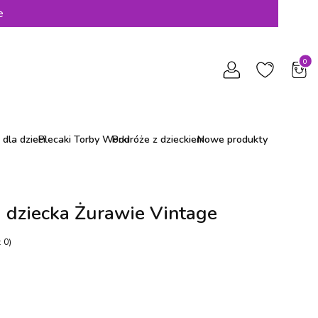
e
Produ
dla dzieci
Plecaki Torby Worki
Podróże z dzieckiem
Nowe produkty
 dziecka Żurawie Vintage
 0)