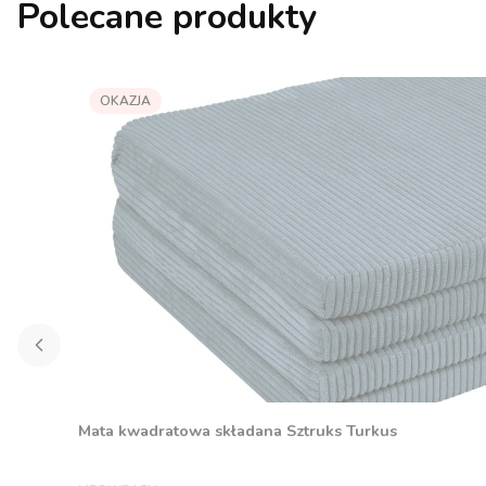
Polecane produkty
OKAZJA
Mata kwadratowa składana Sztruks Turkus
PRODUCENT