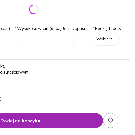
ić się ceną
*
*
pasu)
Wysokość w cm (dodaj 5 cm zapasu)
Rodzaj tapety
Wybierz
pkt
.
lojalnościowym.
:
Dodaj do koszyka