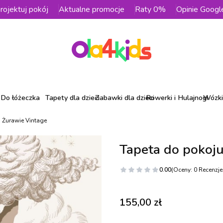
rojektuj pokój
Aktualne promocje
Raty 0%
Opinie Googl
Do łóżeczka
Tapety dla dzieci
Zabawki dla dzieci
Rowerki i Hulajnogi
Wózki 
 Żurawie Vintage
Tapeta do pokoju
0.00
(Oceny: 0 Recenzje:
Cena
155,00 zł