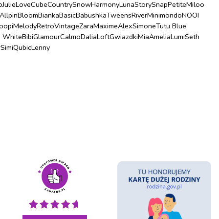
o
Julie
Love
Cube
Country
Snow
Harmony
Luna
Story
Snap
Petite
Miloo
Allpin
Bloom
Bianka
Basic
Babushka
Tweens
River
Minimondo
NOOI
oopi
Melody
Retro
Vintage
Zara
Maxime
Alex
Simone
Tutu Blue
u White
Bibi
Glamour
Calmo
Dalia
Loft
Gwiazdki
Mia
Amelia
Lumi
Seth
r
Simi
Qubic
Lenny