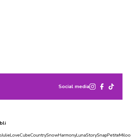
Social media
bli
o
Julie
Love
Cube
Country
Snow
Harmony
Luna
Story
Snap
Petite
Miloo