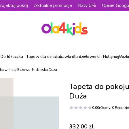
rojektuj pokój
Aktualne promocje
Raty 0%
Opinie Googl
Do łóżeczka
Tapety dla dzieci
Zabawki dla dzieci
Rowerki i Hulajnogi
Wózki 
cka w Kratę Beżowo-Niebieska Duża
Tapeta do pokoj
Duża
0.00
(Oceny: 0 Recenzje:
Cena
332,00 zł