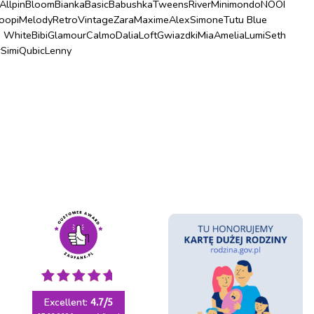
Allpin
Bloom
Bianka
Basic
Babushka
Tweens
River
Minimondo
NOOI
oopi
Melody
Retro
Vintage
Zara
Maxime
Alex
Simone
Tutu Blue
u White
Bibi
Glamour
Calmo
Dalia
Loft
Gwiazdki
Mia
Amelia
Lumi
Seth
r
Simi
Qubic
Lenny
Excellent:
4.7
/
5