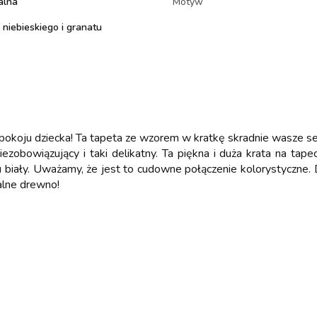
alna
Motyw
 niebieskiego i granatu
pokoju dziecka! Ta tapeta ze wzorem w kratkę skradnie wasze se
zobowiązujący i taki delikatny. Ta piękna i duża krata na tap
wu biały. Uważamy, że jest to cudowne połączenie kolorystyczne.
ralne drewno!