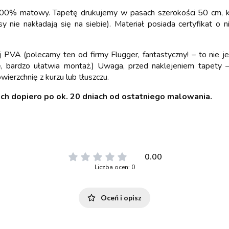
w 100% matowy. Tapetę drukujemy w pasach szerokości 50 cm, kt
sy nie nakładają się na siebie). Materiał posiada certyfikat o 
j PVA (polecamy ten od firmy Flugger, fantastyczny! – to nie j
, bardzo ułatwia montaż.) Uwaga, przed naklejeniem tapety –
ierzchnię z kurzu lub tłuszczu.
ch dopiero po ok. 20 dniach od ostatniego malowania.
0.00
Liczba ocen: 0
Oceń i opisz