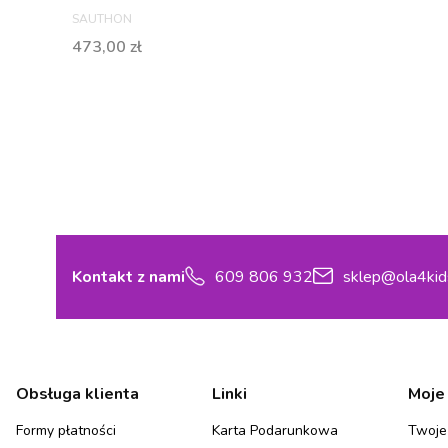
PRODUCENT
SAUTHON
Cena
473,00 zł
Kontakt z nami
609 806 932
sklep@ola4kid
Linki w stopce
Obsługa klienta
Linki
Moje
Formy płatności
Karta Podarunkowa
Twoje