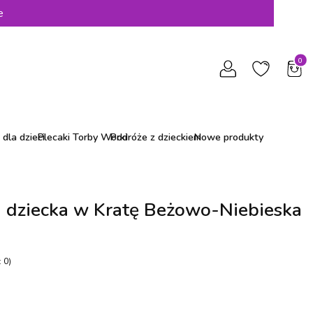
e
Produ
dla dzieci
Plecaki Torby Worki
Podróże z dzieckiem
Nowe produkty
u dziecka w Kratę Beżowo-Niebieska
 0)