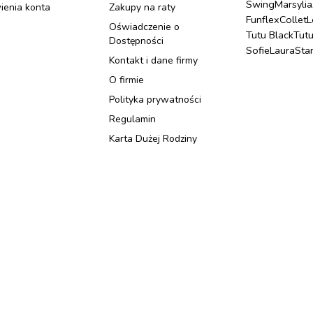
Swing
Marsylia
ienia konta
Zakupy na raty
Funflex
Collet
L
Oświadczenie o
Tutu Black
Tut
Dostępności
Sofie
Laura
Sta
Kontakt i dane firmy
O firmie
Polityka prywatności
Regulamin
Karta Dużej Rodziny