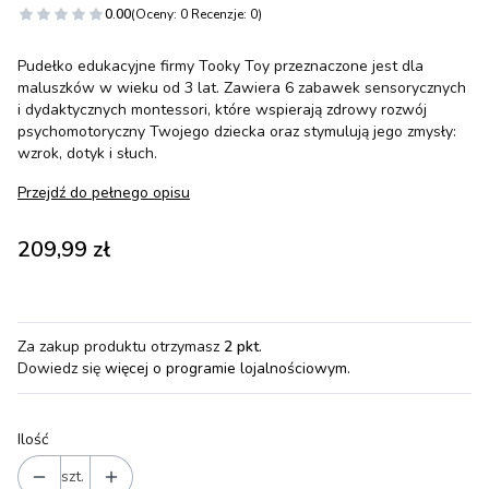
0.00
(Oceny: 0 Recenzje: 0)
Pudełko edukacyjne firmy Tooky Toy przeznaczone jest dla
maluszków w wieku od 3 lat. Zawiera 6 zabawek sensorycznych
i dydaktycznych montessori, które wspierają zdrowy rozwój
psychomotoryczny Twojego dziecka oraz stymulują jego zmysły:
wzrok, dotyk i słuch.
Przejdź do pełnego opisu
Cena
209,99 zł
Za zakup produktu otrzymasz
2 pkt
.
Dowiedz się
więcej o programie lojalnościowym.
Ilość
szt.