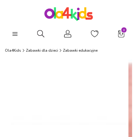
Produkty
Otwórz wyszukiwarkę
Ola4Kids
Zabawki dla dzieci
Zabawki edukacyjne