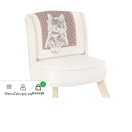
Produkty w koszyku: 0. Zobacz szczegóły
Koszyk
Menu
Zaloguj się
Fotel dla dziecka żakardowy Kotek w Kropki