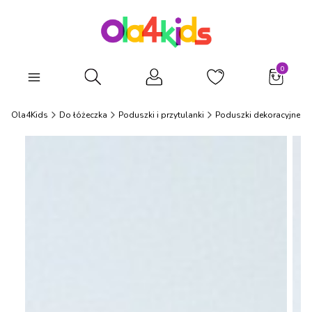
Produkty
Otwórz wyszukiwarkę
Ola4Kids
Do łóżeczka
Poduszki i przytulanki
Poduszki dekoracyjne