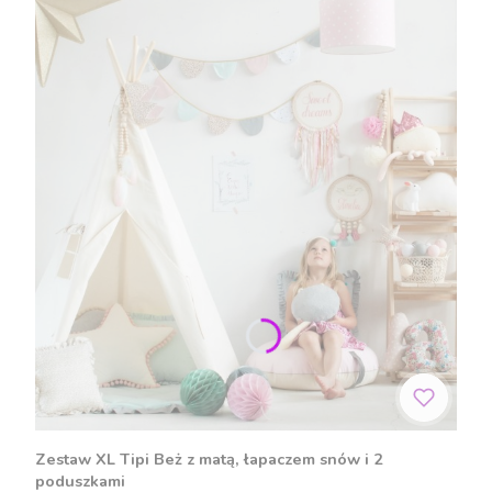
Zestaw XL Tipi Beż z matą, łapaczem snów i 2
poduszkami