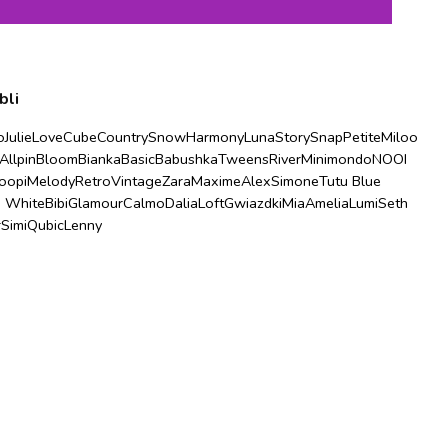
bli
o
Julie
Love
Cube
Country
Snow
Harmony
Luna
Story
Snap
Petite
Miloo
Allpin
Bloom
Bianka
Basic
Babushka
Tweens
River
Minimondo
NOOI
oopi
Melody
Retro
Vintage
Zara
Maxime
Alex
Simone
Tutu Blue
u White
Bibi
Glamour
Calmo
Dalia
Loft
Gwiazdki
Mia
Amelia
Lumi
Seth
r
Simi
Qubic
Lenny