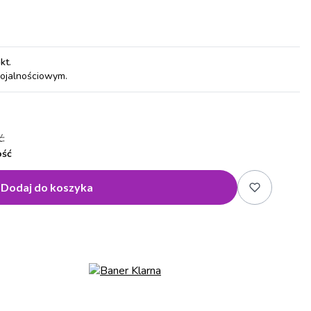
pkt
.
lojalnościowym.
:
ość
Dodaj do koszyka