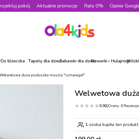
rojektuj pokój
Aktualne promocje
Raty 0%
Opinie Googl
Do łóżeczka
Tapety dla dzieci
Zabawki dla dzieci
Rowerki i Hulajnogi
Wózki 
Welwetowa duża poduszka muszla "szmaragd"
Welwetowa duża
0.00
(Oceny: 0 Recenzje:
1
osoba kupiła ten produkt
Cena