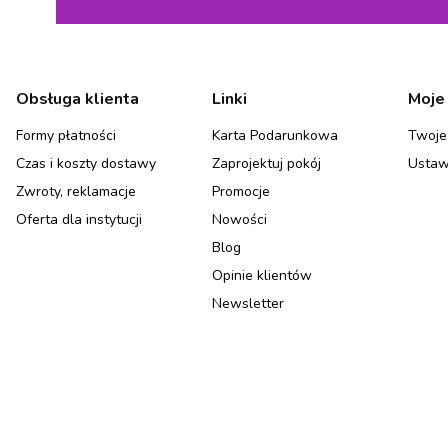
Linki w stopce
Obsługa klienta
Linki
Moje
Formy płatności
Karta Podarunkowa
Twoje
Czas i koszty dostawy
Zaprojektuj pokój
Ustaw
Zwroty, reklamacje
Promocje
Oferta dla instytucji
Nowości
Blog
Opinie klientów
Newsletter