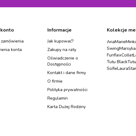
 konto
Informacje
Kolekcje me
 zamówienia
Jak kupować?
Aria
Marie
Mink
Swing
Marsylia
ienia konta
Zakupy na raty
Funflex
Collet
L
Oświadczenie o
Tutu Black
Tut
Dostępności
Sofie
Laura
Sta
Kontakt i dane firmy
O firmie
Polityka prywatności
Regulamin
Karta Dużej Rodziny