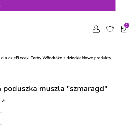
e
Produ
dla dzieci
Plecaki Torby Worki
Podróże z dzieckiem
Nowe produkty
 poduszka muszla "szmaragd"
 0)