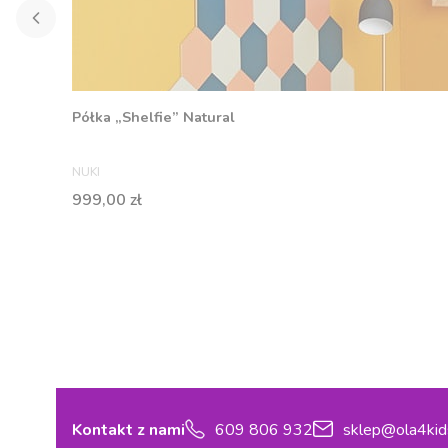
Półka „Shelfie” Natural
PRODUCENT
NUKI
Cena
999,00 zł
Kontakt z nami
609 806 932
sklep@ola4kid