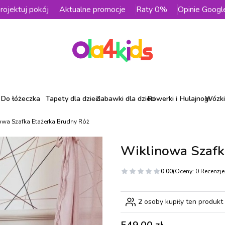
rojektuj pokój
Aktualne promocje
Raty 0%
Opinie Googl
Do łóżeczka
Tapety dla dzieci
Zabawki dla dzieci
Rowerki i Hulajnogi
Wózki 
owa Szafka Etażerka Brudny Róż
Wiklinowa Szafk
0.00
(Oceny: 0 Recenzje:
2
osoby kupiły ten produkt
Cena