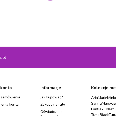
s.pl
 konto
Informacje
Kolekcje me
 zamówienia
Jak kupować?
Aria
Marie
Mink
Swing
Marsylia
ienia konta
Zakupy na raty
Funflex
Collet
L
Oświadczenie o
Tutu Black
Tut