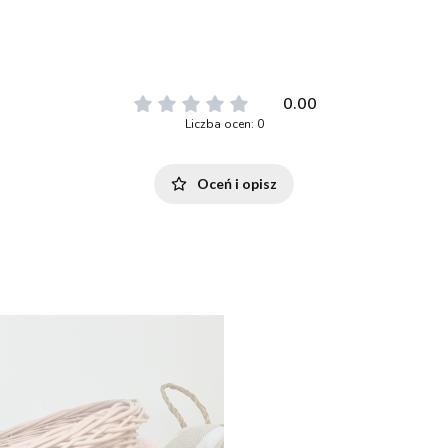
0.00
Liczba ocen: 0
Oceń i opisz