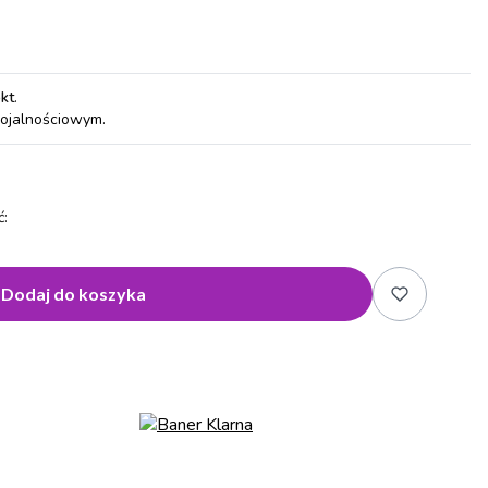
pkt
.
lojalnościowym.
:
Dodaj do koszyka