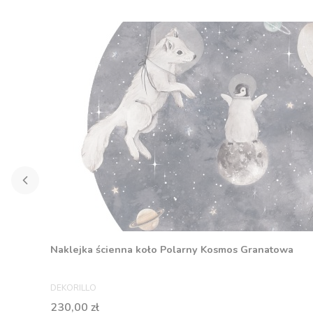
Naklejka ścienna koło Polarny Kosmos Granatowa
PRODUCENT
DEKORILLO
Cena
230,00 zł