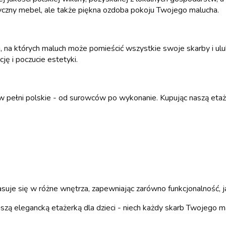
ktyczny mebel, ale także piękna ozdoba pokoju Twojego malucha.
i, na których maluch może pomieścić wszystkie swoje skarby i ulu
ję i poczucie estetyki.
w pełni polskie - od surowców po wykonanie. Kupując naszą eta
je się w różne wnętrza, zapewniając zarówno funkcjonalność, ja
 naszą elegancką etażerką dla dzieci - niech każdy skarb Twojeg