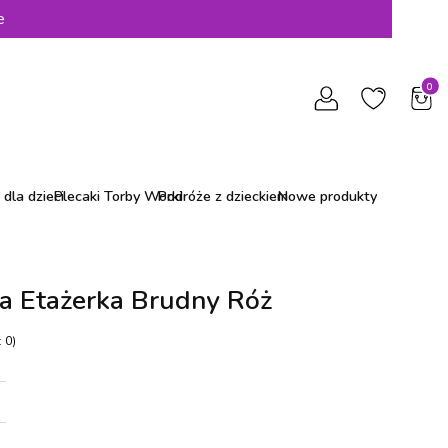
e
Produ
dla dzieci
Plecaki Torby Worki
Podróże z dzieckiem
Nowe produkty
a Etażerka Brudny Róż
 0)