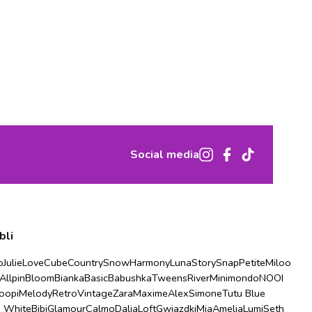
Social media
bli
o
Julie
Love
Cube
Country
Snow
Harmony
Luna
Story
Snap
Petite
Miloo
Allpin
Bloom
Bianka
Basic
Babushka
Tweens
River
Minimondo
NOOI
oopi
Melody
Retro
Vintage
Zara
Maxime
Alex
Simone
Tutu Blue
u White
Bibi
Glamour
Calmo
Dalia
Loft
Gwiazdki
Mia
Amelia
Lumi
Seth