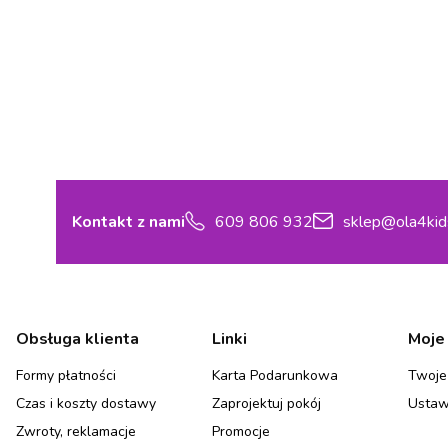
Kontakt z nami
609 806 932
sklep@ola4kid
Linki w stopce
Obsługa klienta
Linki
Moje
Formy płatności
Karta Podarunkowa
Twoje
Czas i koszty dostawy
Zaprojektuj pokój
Ustaw
Zwroty, reklamacje
Promocje