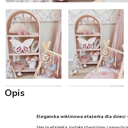
Opis
Elegancka wiklinowa etażerka dla dzieci -
Nasza etażerka została stworzona z najwyższej