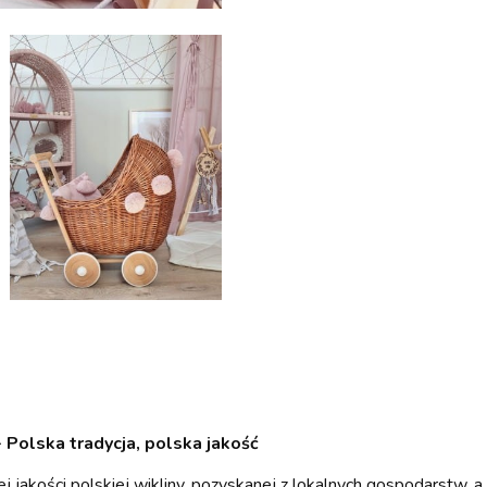
 Polska tradycja, polska jakość
 jakości polskiej wikliny, pozyskanej z lokalnych gospodarstw, a