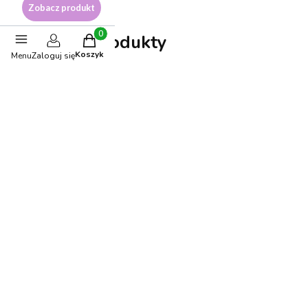
Zobacz produkt
Polecane produkty
Produkty w koszyku: 0. Zobacz szczegóły
Koszyk
Menu
Zaloguj się
BESTSELLER