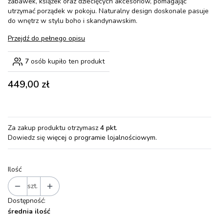
zabawek, książek oraz dziecięcych akcesoriów, pomagając
utrzymać porządek w pokoju. Naturalny design doskonale pasuje
do wnętrz w stylu boho i skandynawskim.
Przejdź do pełnego opisu
7
osób kupiło ten produkt
Cena
449,00 zł
Za zakup produktu otrzymasz
4 pkt
.
Dowiedz się
więcej o programie lojalnościowym.
Ilość
szt.
Dostępność:
średnia ilość