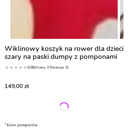
Wiklinowy koszyk na rower dla dzieci
szary na paski dumpy z pomponami
0.00
(Oceny: 0 Recenzje: 0)
Cena
149,00 zł
Wybierz wariant produktu:
Poszczególne warianty mogą różnić się ceną
*
Kolor pomponów