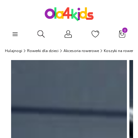
Produkty
Otwórz wyszukiwarkę
i i Hulajnogi
Rowerki dla dzieci
Akcesoria rowerowe
Koszyki na rower