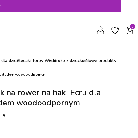
e
Produ
dla dzieci
Plecaki Torby Worki
Podróże z dzieckiem
Nowe produkty
h z wkładem woodoodpornym
 na rower na haki Ecru dla
ładem woodoodpornym
 0)