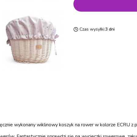
Czas wysyłki:
3 dni
Ręcznie wykonany wiklinowy koszyk na rower w kolorze ECRU 
owerów. Fantastycznie sprawdzi się na wycieczki rowerowe, zaku