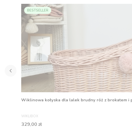
BESTSELLER
Wiklinowa kołyska dla lalek brudny róż z brokatem 
PRODUCENT
WIKLIBOX
Cena
329,00 zł