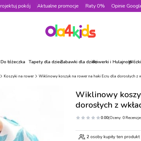
rojektuj pokój
Aktualne promocje
Raty 0%
Opinie Googl
Do łóżeczka
Tapety dla dzieci
Zabawki dla dzieci
Rowerki i Hulajnogi
Wózki 
Koszyki na rower
Wiklinowy koszyk na rower na haki Ecru dla dorosłyc
Wiklinowy koszyk
dorosłych z wk
0.00
(Oceny: 0 Recenzje:
2
osoby kupiły ten produkt