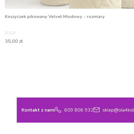
Koszyczek pikowany Velvet Miodowy - rozmiary
PRODUCENT
DOLLY
Cena
35,00 zł
Kontakt z nami
609 806 932
sklep@ola4kid