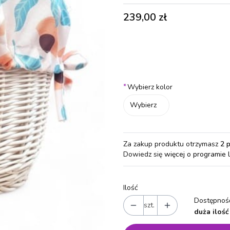
Cena
239,00 zł
Wybierz wariant produktu:
Poszczególne warianty mogą różn
*
Wybierz kolor
Wybierz
Za zakup produktu otrzymasz
2 
Dowiedz się
więcej o programie 
Ilość
Dostępność
szt.
duża ilość