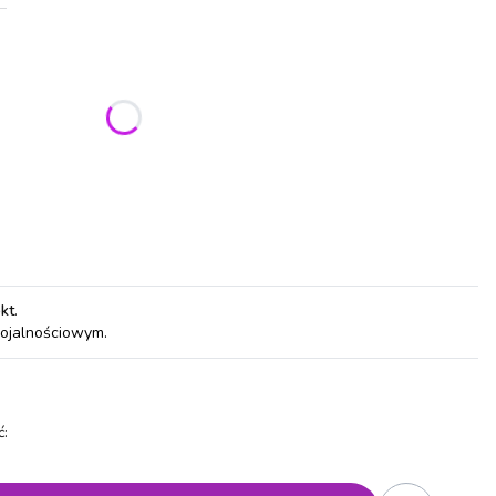
ić się ceną
pkt
.
lojalnościowym.
: