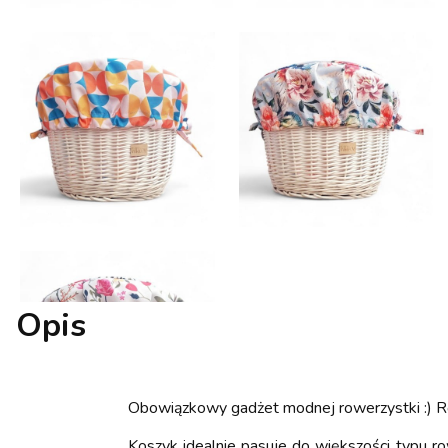
Opis
Obowiązkowy gadżet modnej rowerzystki :) 
Koszyk idealnie pasuje do większości typu r