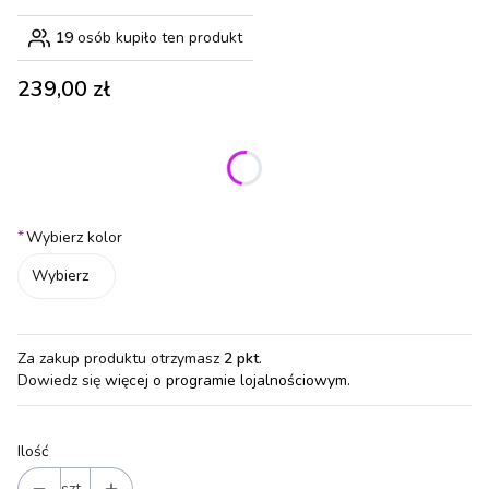
19
osób kupiło ten produkt
Cena
239,00 zł
Wybierz wariant produktu:
Poszczególne warianty mogą różnić się ceną
*
Wybierz kolor
Wybierz
Za zakup produktu otrzymasz
2 pkt
.
Dowiedz się
więcej o programie lojalnościowym.
Ilość
szt.