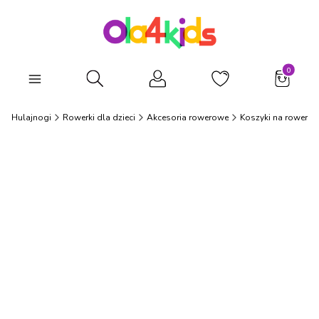
Produkty
Otwórz wyszukiwarkę
i i Hulajnogi
Rowerki dla dzieci
Akcesoria rowerowe
Koszyki na rower