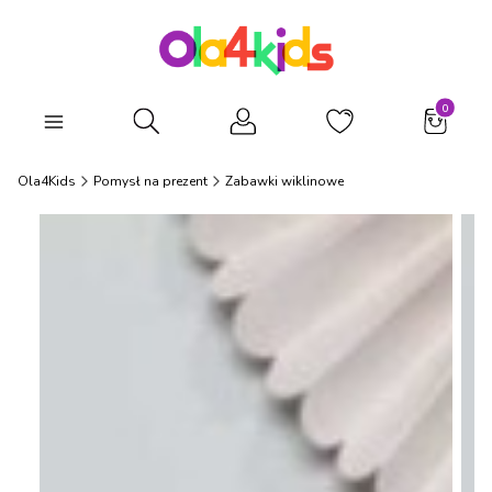
Produkty
Otwórz wyszukiwarkę
Ola4Kids
Pomysł na prezent
Zabawki wiklinowe