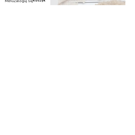
Koszyk
Menu
Zaloguj się
Wózek wiklinowy dla lalek pchacz brudny róż z
pomponami i pościelą brudny róż