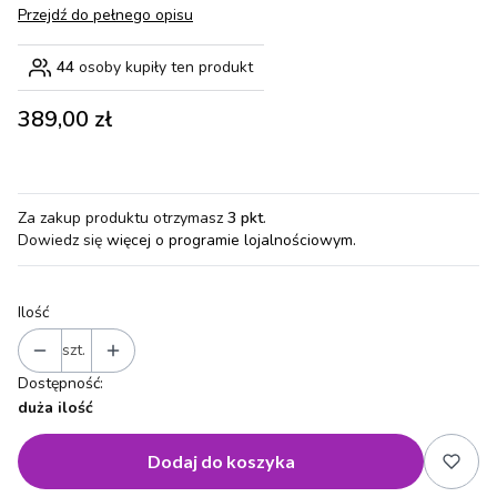
Przejdź do pełnego opisu
44
osoby kupiły ten produkt
Cena
389,00 zł
Za zakup produktu otrzymasz
3 pkt
.
Dowiedz się
więcej o programie lojalnościowym.
Ilość
szt.
Dostępność:
duża ilość
Dodaj do koszyka