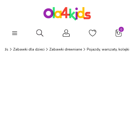
Produkty
Otwórz wyszukiwarkę
4Kids
Zabawki dla dzieci
Zabawki drewniane
Pojazdy, warszaty, kolejki