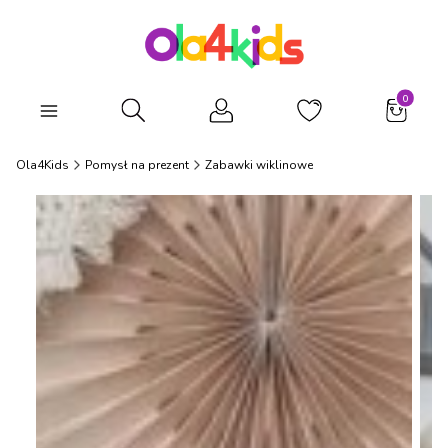
Produkty
Otwórz wyszukiwarkę
Ola4Kids
Pomysł na prezent
Zabawki wiklinowe