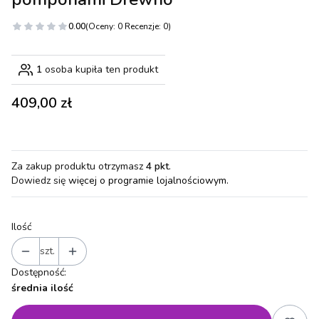
0.00
(Oceny: 0 Recenzje: 0)
1
osoba kupiła ten produkt
Cena
409,00 zł
Za zakup produktu otrzymasz
4 pkt
.
Dowiedz się
więcej o programie lojalnościowym.
Ilość
szt.
Dostępność:
średnia ilość