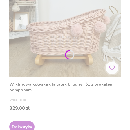
Wiklinowa kołyska dla lalek brudny róż z brokatem i
pomponami
PRODUCENT
WIKLIBOX
Cena
329,00 zł
Do koszyka