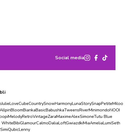
Social media
bli
o
Julie
Love
Cube
Country
Snow
Harmony
Luna
Story
Snap
Petite
Miloo
Allpin
Bloom
Bianka
Basic
Babushka
Tweens
River
Minimondo
NOOI
oopi
Melody
Retro
Vintage
Zara
Maxime
Alex
Simone
Tutu Blue
u White
Bibi
Glamour
Calmo
Dalia
Loft
Gwiazdki
Mia
Amelia
Lumi
Seth
r
Simi
Qubic
Lenny