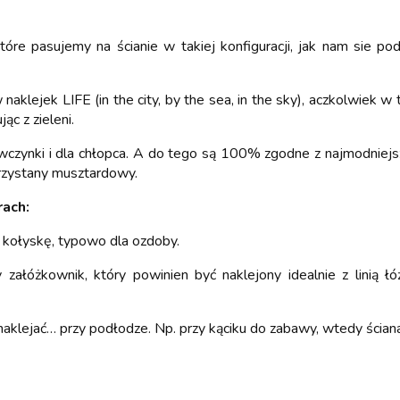
które pasujemy na ścianie w takiej konfiguracji, jak nam sie 
aklejek LIFE (in the city, by the sea, in the sky), aczkolwiek 
ąc z zieleni.
ewczynki i dla chłopca. A do tego są 100% zgodne z najmodniej
orzystany musztardowy.
rach:
d kołyskę, typowo dla ozdoby.
ałóżkownik, który powinien być naklejony idealnie z linią łóże
aklejać… przy podłodze. Np. przy kąciku do zabawy, wtedy ściana