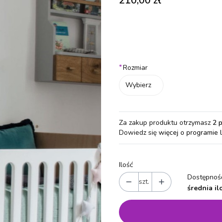
210,00 zł
Wybierz wariant produktu:
Poszczególne warianty mogą różn
*
Rozmiar
Wybierz
Za zakup produktu otrzymasz
2 
Dowiedz się
więcej o programie 
Ilość
Dostępność
szt.
średnia il