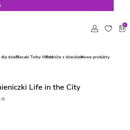
e
Produ
dla dzieci
Plecaki Torby Worki
Podróże z dzieckiem
Nowe produkty
niczki Life in the City
 0)