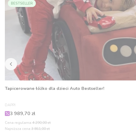
BESTSELLER
Tapicerowane łóżko dla dzieci Auto Bestseller!
PRODUCENT
DAPPI
Cena promocyjna
3 989,70 zł
Cena regularna:
4 290,00 zł
Najniższa cena:
3 861,00 zł