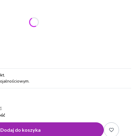
ić się ceną
pkt
.
lojalnościowym.
:
ość
Dodaj do koszyka