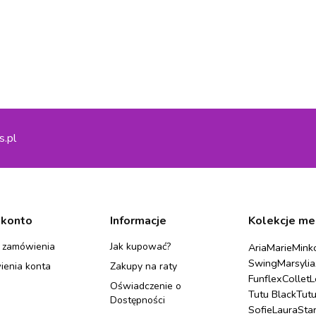
s.pl
 konto
Informacje
Kolekcje me
 zamówienia
Jak kupować?
Aria
Marie
Mink
Swing
Marsylia
ienia konta
Zakupy na raty
Funflex
Collet
L
Oświadczenie o
Tutu Black
Tut
Dostępności
Sofie
Laura
Sta