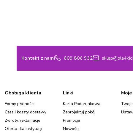
Kontakt z nami
609 806 932
sklep@ola4kid
Linki w stopce
Obsługa klienta
Linki
Moje
Formy płatności
Karta Podarunkowa
Twoje
Czas i koszty dostawy
Zaprojektuj pokój
Ustaw
Zwroty, reklamacje
Promocje
Oferta dla instytucji
Nowości