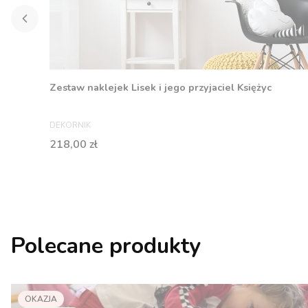
Zestaw naklejek Lisek i jego przyjaciel Księżyc
PRODUCENT
DEKORNIK
Cena
218,00 zł
Polecane produkty
OKAZJA