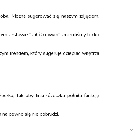
podoba. Można sugerować się naszym zdjęciem,
w tym zestawie “załóżkowym” zmieniliśmy lekko
szym trendem, który sugeruje ocieplać wnętrza
czka, tak aby linia łóżeczka pełniła funkcję
 na pewno się nie pobrudzi.