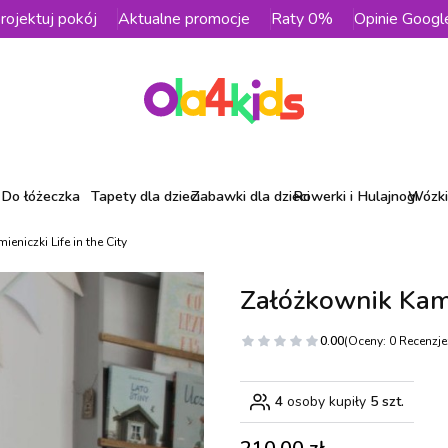
rojektuj pokój
Aktualne promocje
Raty 0%
Opinie Googl
Do łóżeczka
Tapety dla dzieci
Zabawki dla dzieci
Rowerki i Hulajnogi
Wózki 
eniczki Life in the City
Załóżkownik Kamie
0.00
(Oceny: 0 Recenzje:
4
osoby kupiły
5 szt.
Cena