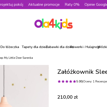
rojektuj pokój
Aktualne promocje
Raty 0%
Opinie Googl
Do łóżeczka
Tapety dla dzieci
Zabawki dla dzieci
Rowerki i Hulajnogi
Wózki 
p My Little Deer Sarenka
Załóżkownik Slee
5.00
(Oceny: 1 Recenzje:
Cena
210,00 zł