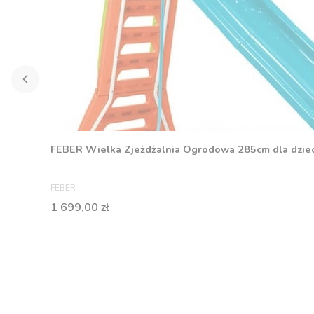
FEBER Wielka Zjeżdżalnia Ogrodowa 285cm dla dz
PRODUCENT
FEBER
Cena
1 699,00 zł