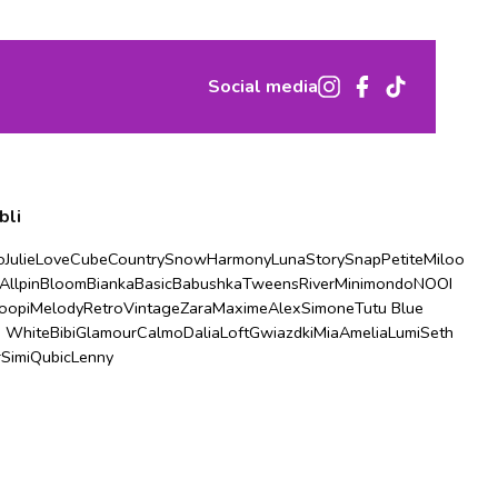
Social media
bli
o
Julie
Love
Cube
Country
Snow
Harmony
Luna
Story
Snap
Petite
Miloo
Allpin
Bloom
Bianka
Basic
Babushka
Tweens
River
Minimondo
NOOI
oopi
Melody
Retro
Vintage
Zara
Maxime
Alex
Simone
Tutu Blue
u White
Bibi
Glamour
Calmo
Dalia
Loft
Gwiazdki
Mia
Amelia
Lumi
Seth
r
Simi
Qubic
Lenny