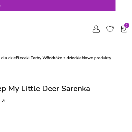
e
Produ
dla dzieci
Plecaki Torby Worki
Podróże z dzieckiem
Nowe produkty
p My Little Deer Sarenka
 0)