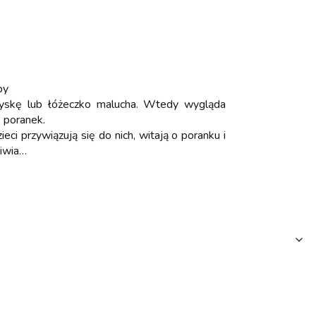
by
ołyskę lub łóżeczko malucha. Wtedy wygląda
, poranek.
i przywiązują się do nich, witają o poranku i
liwia…