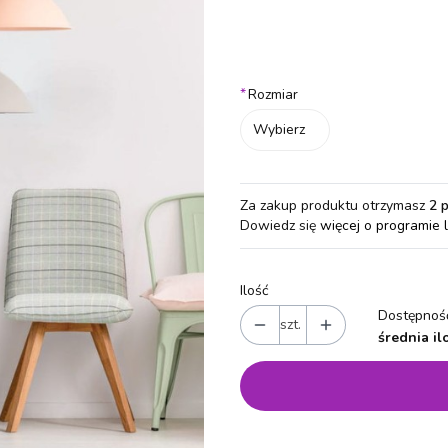
Wybierz wariant produktu:
Poszczególne warianty mogą różn
*
Rozmiar
Wybierz
Za zakup produktu otrzymasz
2 
Dowiedz się
więcej o programie 
Ilość
Dostępność
szt.
średnia il