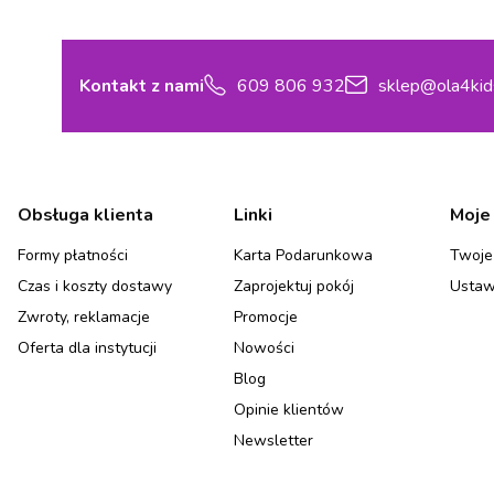
Kontakt z nami
609 806 932
sklep@ola4kid
Linki w stopce
Obsługa klienta
Linki
Moje
Formy płatności
Karta Podarunkowa
Twoje
Czas i koszty dostawy
Zaprojektuj pokój
Ustaw
Zwroty, reklamacje
Promocje
Oferta dla instytucji
Nowości
Blog
Opinie klientów
Newsletter