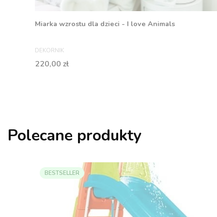
Miarka wzrostu dla dzieci - I love Animals
PRODUCENT
DEKORNIK
Cena
220,00 zł
Polecane produkty
BESTSELLER