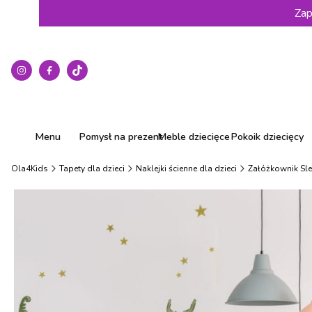
Zap
Menu
Pomysł na prezent
Meble dziecięce
Pokoik dziecięcy
Ola4Kids
Tapety dla dzieci
Naklejki ścienne dla dzieci
Załóżkownik Slee