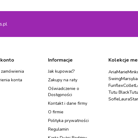
s.pl
 konto
Informacje
Kolekcje me
 zamówienia
Jak kupować?
Aria
Marie
Mink
Swing
Marsylia
ienia konta
Zakupy na raty
Funflex
Collet
L
Oświadczenie o
Tutu Black
Tut
Dostępności
Sofie
Laura
Sta
Kontakt i dane firmy
O firmie
Polityka prywatności
Regulamin
Karta Dużej Rodziny