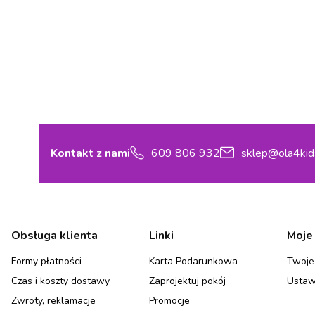
Kontakt z nami
609 806 932
sklep@ola4kid
Linki w stopce
Obsługa klienta
Linki
Moje
Formy płatności
Karta Podarunkowa
Twoje
Czas i koszty dostawy
Zaprojektuj pokój
Ustaw
Zwroty, reklamacje
Promocje