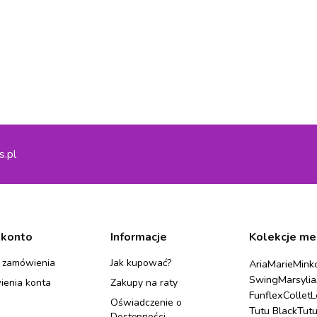
s.pl
 konto
Informacje
Kolekcje me
 zamówienia
Jak kupować?
Aria
Marie
Mink
Swing
Marsylia
ienia konta
Zakupy na raty
Funflex
Collet
L
Oświadczenie o
Tutu Black
Tut
Dostępności