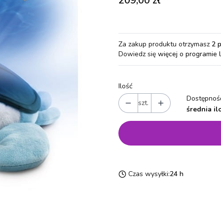
209,00 zł
Za zakup produktu otrzymasz
2 
Dowiedz się
więcej o programie 
Ilość
Dostępność
szt.
średnia il
Czas wysyłki:
24 h