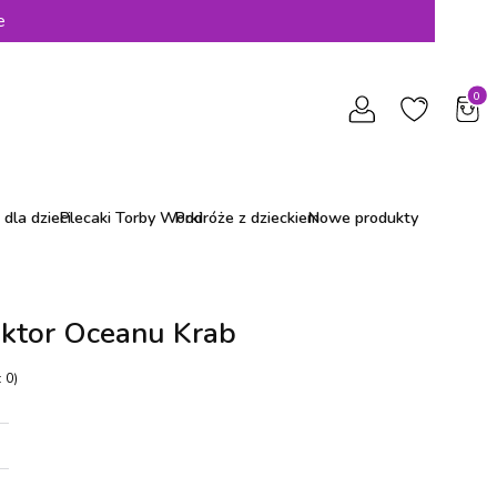
e
Produ
dla dzieci
Plecaki Torby Worki
Podróże z dzieckiem
Nowe produkty
ktor Oceanu Krab
 0)