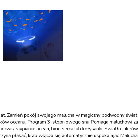
at. Zamień pokój swojego malucha w magiczny podwodny świat z
więków oceanu. Program 3-stopniowego snu Pomaga maluchowi zas
czas zaypiania: ocean, bicie serca lub kołysanki. Światło jak ró
zyna płakać, krab włącza się automatycznie uspokajając Maluch