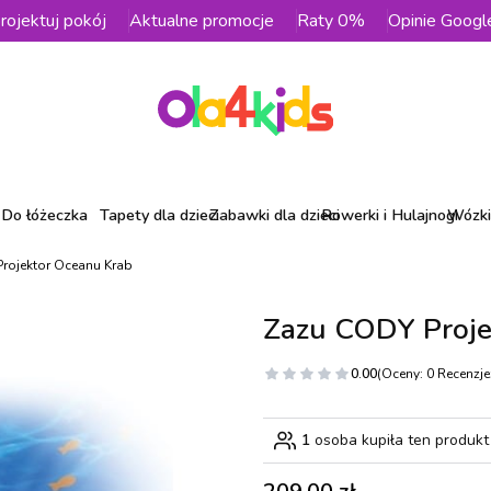
rojektuj pokój
Aktualne promocje
Raty 0%
Opinie Googl
Do łóżeczka
Tapety dla dzieci
Zabawki dla dzieci
Rowerki i Hulajnogi
Wózki 
rojektor Oceanu Krab
Zazu CODY Proje
0.00
(Oceny: 0 Recenzje:
1
osoba kupiła ten produkt
Cena