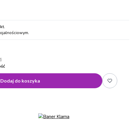
pkt
.
lojalnościowym.
:
ość
Dodaj do koszyka