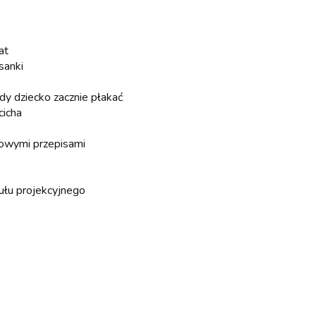
at
sanki
gdy dziecko zacznie płakać
cicha
dowymi przepisami
dułu projekcyjnego