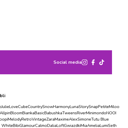
Social media
bli
o
Julie
Love
Cube
Country
Snow
Harmony
Luna
Story
Snap
Petite
Miloo
Allpin
Bloom
Bianka
Basic
Babushka
Tweens
River
Minimondo
NOOI
oopi
Melody
Retro
Vintage
Zara
Maxime
Alex
Simone
Tutu Blue
u White
Bibi
Glamour
Calmo
Dalia
Loft
Gwiazdki
Mia
Amelia
Lumi
Seth