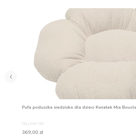
Pufa poduszka siedzisko dla dzieci Kwiatek Mia Boucl
PRODUCENT
YELLOW TIPI
Cena
369,00 zł