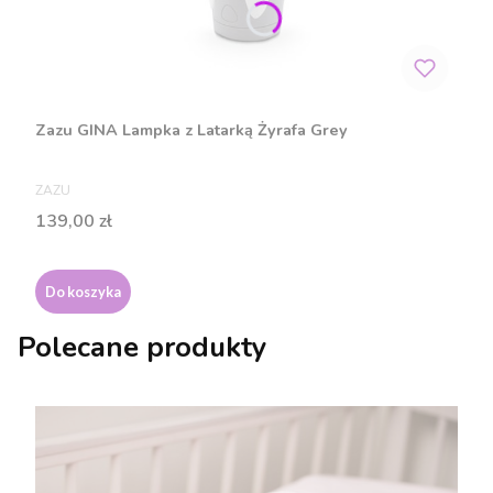
Zazu GINA Lampka z Latarką Żyrafa Grey
PRODUCENT
ZAZU
Cena
139,00 zł
Do koszyka
Polecane produkty