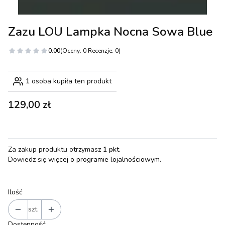
Zazu LOU Lampka Nocna Sowa Blue
0.00
(Oceny: 0 Recenzje: 0)
1
osoba kupiła ten produkt
Cena
129,00 zł
Za zakup produktu otrzymasz
1 pkt
.
Dowiedz się
więcej o programie lojalnościowym.
Ilość
szt.
Dostępność: