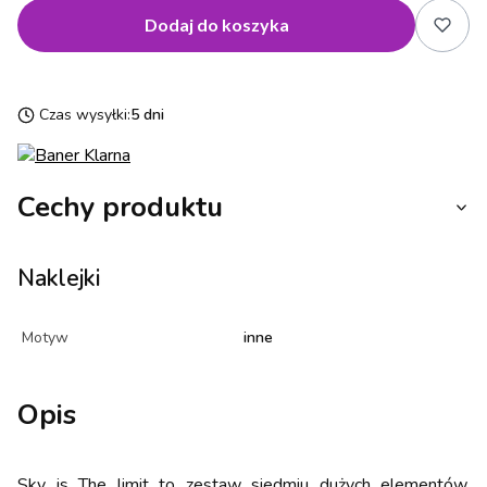
Dodaj do koszyka
Czas wysyłki:
5 dni
Cechy produktu
Naklejki
Motyw
inne
Opis
Sky is The limit to zestaw siedmiu dużych elementów.