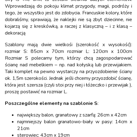
Wprowadzają do pokoju klimat przygody, magii, podróży i
tego, że wszystko jest do zdobycia. Francuskie kolory, które
dobraliśmy, sprawiają, że naklejki nie są zbyt dziecinne, nie
kojarzą się z kreskówką, a raczej z klasyczną – i z klasą –
dekoracją
Szablony mają dwie wielkośi (szerokość x wysokość):
rozmiar S: 85cm x 70cm rozmiar L: 120cm x 100cm
Rozmiar S polecamy tym, którzy chcą zagospodarować
ścianę nad mebelkiem – np. nad kołyską lub przewijakiem.
Taki komplet na pewno wystarczy na przyozdobienie ściany
ok. 1,5m szerokości. Jednak jeśli chcemy przyozdobić ścianę,
która jest szersza (czyli stoi przy niej i łóżeczko i przewijak ),
proszę postawić na rozmiar L.
Poszczególne elementy na szablonie S
:
największy balon, granatowy z szarfą: 26cm x 42cm
najmniejszy balon granatowo-biały w pasy: 14cm x
21cm
sterowiec: 43cm x 19cm