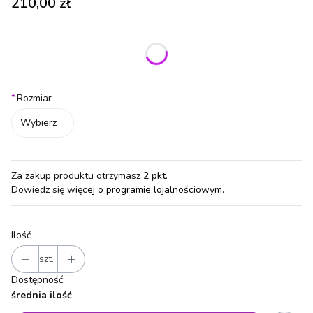
Cena
210,00 zł
Wybierz wariant produktu:
Poszczególne warianty mogą różnić się ceną
*
Rozmiar
Wybierz
Za zakup produktu otrzymasz
2 pkt
.
Dowiedz się
więcej o programie lojalnościowym.
Ilość
szt.
Dostępność:
średnia ilość