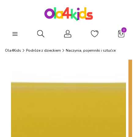
Produkty
Otwórz wyszukiwarkę
Ola4Kids
Podróże z dzieckiem
Naczynia, pojemniki i sztućce