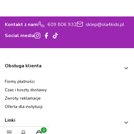
Kontakt z nami
609 806 932
sklep@ola4kids.pl
Social media
Linki w stopce
Obsługa klienta
Formy płatności
Czas i koszty dostawy
Zwroty, reklamacje
Oferta dla instytucji
Linki
Produkty w koszyku: 0. Zobacz szczegóły