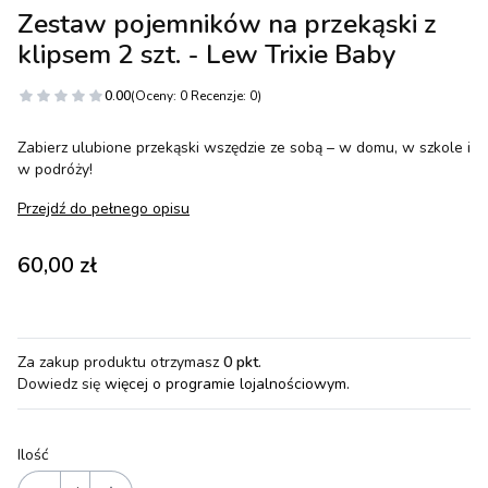
Zestaw pojemników na przekąski z
klipsem 2 szt. - Lew Trixie Baby
0.00
(Oceny: 0 Recenzje: 0)
Zabierz ulubione przekąski wszędzie ze sobą – w domu, w szkole i
w podróży!
Przejdź do pełnego opisu
Cena
60,00 zł
Za zakup produktu otrzymasz
0 pkt
.
Dowiedz się
więcej o programie lojalnościowym.
Ilość