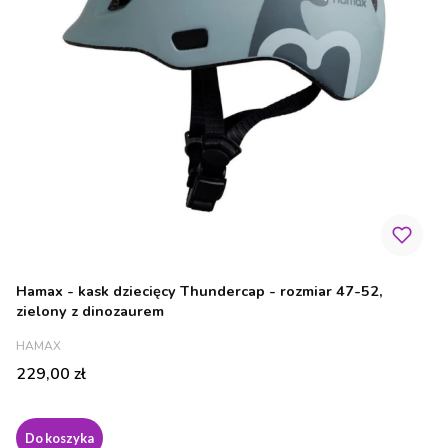
Hamax - kask dziecięcy Thundercap - rozmiar 47-52,
zielony z dinozaurem
PRODUCENT
HAMAX
Cena
229,00 zł
Do koszyka