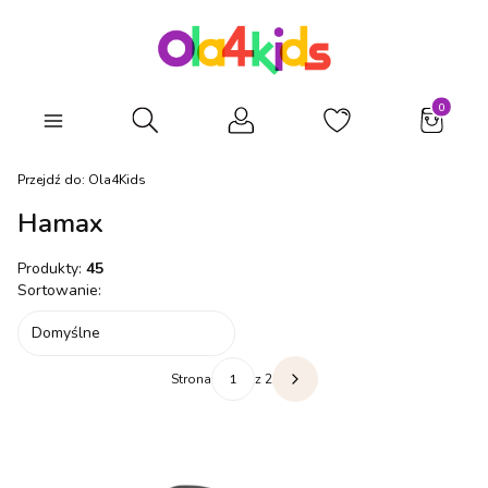
Produkty
Otwórz wyszukiwarkę
Przejdź do:
Ola4Kids
Hamax
Produkty:
45
Lista produktów
Sortowanie:
Domyślne
Strona
z 2
Następne produkty