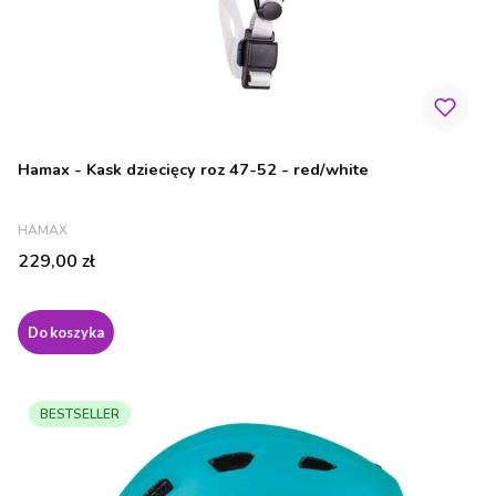
Hamax - Kask dziecięcy roz 47-52 - red/white
PRODUCENT
HAMAX
Cena
229,00 zł
Do koszyka
BESTSELLER