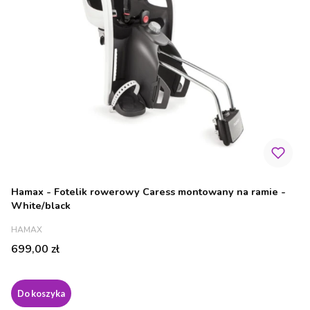
Hamax - Fotelik rowerowy Caress montowany na ramie -
White/black
PRODUCENT
HAMAX
Cena
699,00 zł
Do koszyka