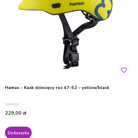
Hamax - Kask dziecięcy roz 47-52 - yellow/black
PRODUCENT
HAMAX
Cena
229,00 zł
Do koszyka