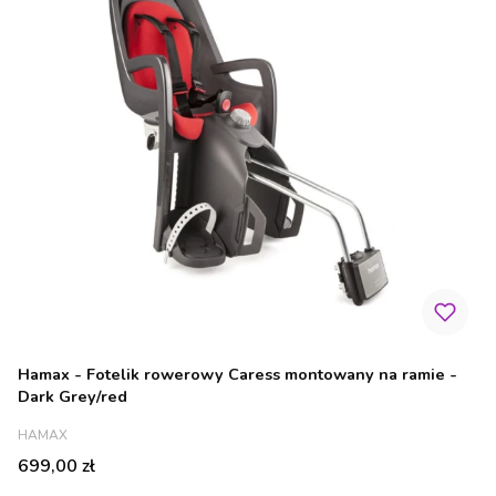
Hamax - Fotelik rowerowy Caress montowany na ramie -
Dark Grey/red
PRODUCENT
HAMAX
Cena
699,00 zł