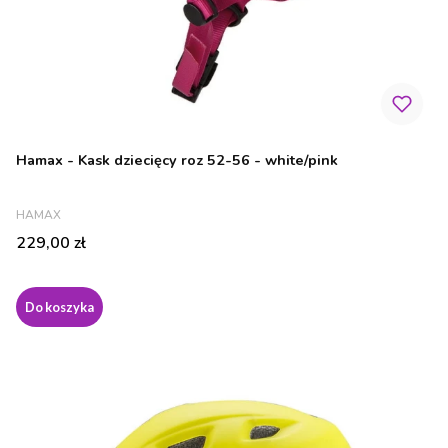
Hamax - Kask dziecięcy roz 52-56 - white/pink
PRODUCENT
HAMAX
Cena
229,00 zł
Do koszyka