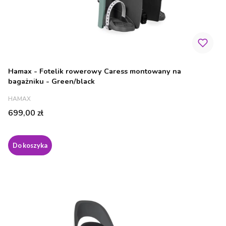
Hamax - Fotelik rowerowy Caress montowany na
bagażniku - Green/black
PRODUCENT
HAMAX
Cena
699,00 zł
Do koszyka