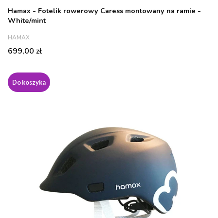
Hamax - Fotelik rowerowy Caress montowany na ramie -
White/mint
PRODUCENT
HAMAX
Cena
699,00 zł
Do koszyka