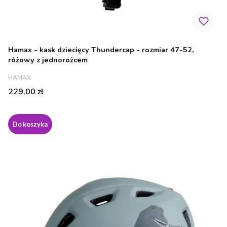
Hamax - kask dziecięcy Thundercap - rozmiar 47-52,
różowy z jednorożcem
PRODUCENT
HAMAX
Cena
229,00 zł
Do koszyka