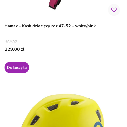
Hamax - Kask dziecięcy roz 47-52 - white/pink
PRODUCENT
HAMAX
Cena
229,00 zł
Do koszyka