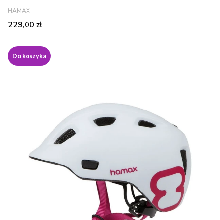
PRODUCENT
HAMAX
Cena
229,00 zł
Do koszyka