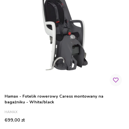
Hamax - Fotelik rowerowy Caress montowany na
bagażniku - White/black
PRODUCENT
HAMAX
Cena
699,00 zł