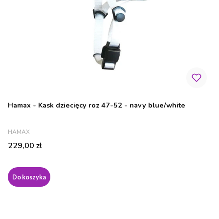
Hamax - Kask dziecięcy roz 47-52 - navy blue/white
PRODUCENT
HAMAX
Cena
229,00 zł
Do koszyka