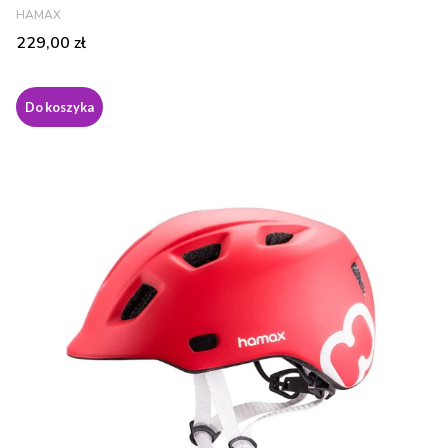
PRODUCENT
HAMAX
Cena
229,00 zł
Do koszyka