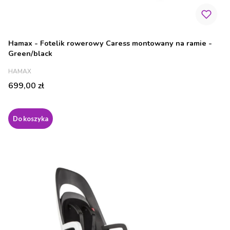
Hamax - Fotelik rowerowy Caress montowany na ramie -
Green/black
PRODUCENT
HAMAX
Cena
699,00 zł
Do koszyka