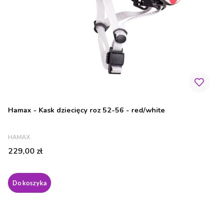
Hamax - Kask dziecięcy roz 52-56 - red/white
PRODUCENT
HAMAX
Cena
229,00 zł
Do koszyka