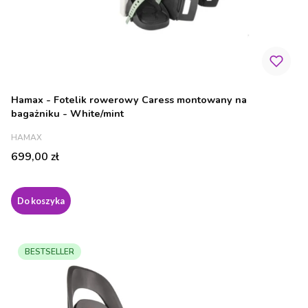
Hamax - Fotelik rowerowy Caress montowany na
bagażniku - White/mint
PRODUCENT
HAMAX
Cena
699,00 zł
Do koszyka
BESTSELLER