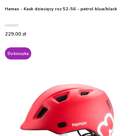
Hamax - Kask dziecięcy roz 52-56 - petrol blue/black
PRODUCENT
HAMAX
Cena
229,00 zł
Do koszyka