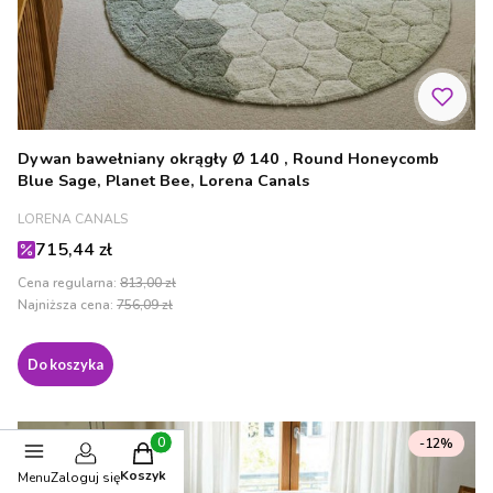
Dywan bawełniany okrągły Ø 140 , Round Honeycomb
Blue Sage, Planet Bee, Lorena Canals
PRODUCENT
LORENA CANALS
Cena promocyjna
715,44 zł
Cena regularna:
813,00 zł
Najniższa cena:
756,09 zł
Do koszyka
-12%
OKAZJA
Produkty w koszyku: 0. Zobacz szczegóły
Koszyk
Menu
Zaloguj się