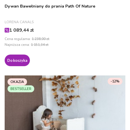
Dywan Bawełniany do prania Path Of Nature
PRODUCENT
LORENA CANALS
Cena promocyjna
1 089,44 zł
Cena regularna:
1 238,00 zł
Najniższa cena:
1 151,34 zł
Do koszyka
-12%
OKAZJA
BESTSELLER