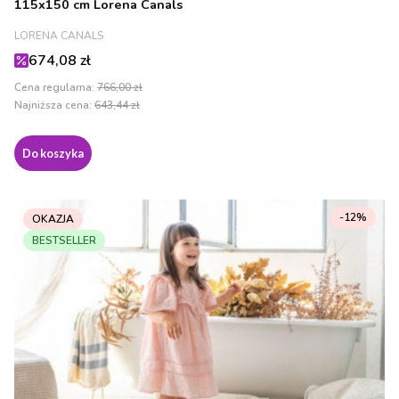
115x150 cm Lorena Canals
PRODUCENT
LORENA CANALS
Cena promocyjna
674,08 zł
Cena regularna:
766,00 zł
Najniższa cena:
643,44 zł
Do koszyka
-12%
OKAZJA
BESTSELLER