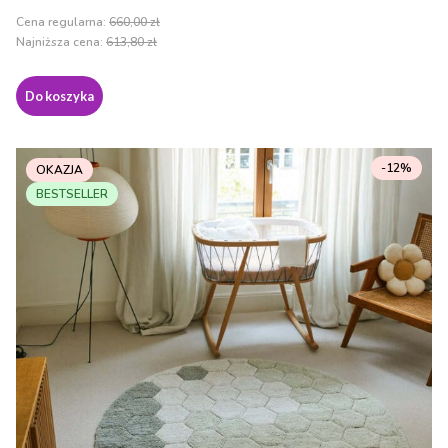
Cena regularna:
660,00 zł
Najniższa cena:
613,80 zł
Do koszyka
-12%
OKAZJA
BESTSELLER