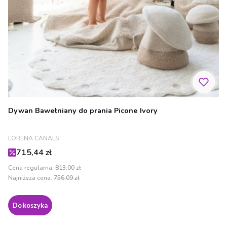
Dywan Bawełniany do prania Picone Ivory
PRODUCENT
LORENA CANALS
Cena promocyjna
715,44 zł
Cena regularna:
813,00 zł
Najniższa cena:
756,09 zł
Do koszyka