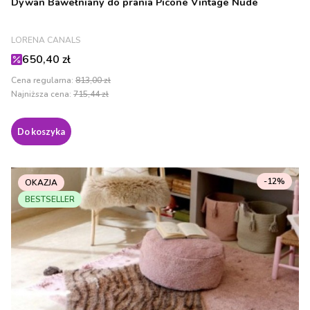
Dywan Bawełniany do prania Picone Vintage Nude
PRODUCENT
LORENA CANALS
Cena promocyjna
650,40 zł
Cena regularna:
813,00 zł
Najniższa cena:
715,44 zł
Do koszyka
-12%
OKAZJA
BESTSELLER