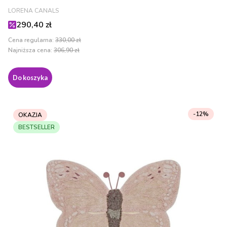
PRODUCENT
LORENA CANALS
Cena promocyjna
290,40 zł
Cena regularna:
330,00 zł
Najniższa cena:
306,90 zł
Do koszyka
-12%
OKAZJA
BESTSELLER