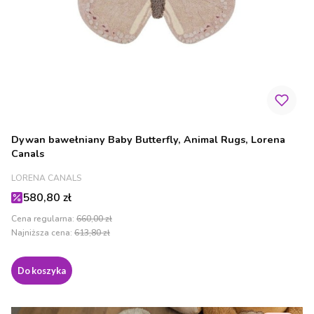
Dywan bawełniany Baby Butterfly, Animal Rugs, Lorena
Canals
PRODUCENT
LORENA CANALS
Cena promocyjna
580,80 zł
Cena regularna:
660,00 zł
Najniższa cena:
613,80 zł
Do koszyka