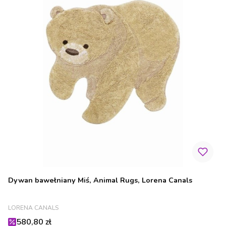
Dywan bawełniany Miś, Animal Rugs, Lorena Canals
PRODUCENT
LORENA CANALS
Cena promocyjna
580,80 zł