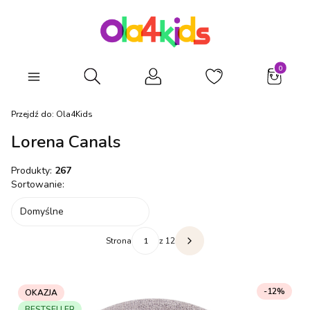
Produkty
Otwórz wyszukiwarkę
Przejdź do:
Ola4Kids
Lorena Canals
Produkty:
267
Lista produktów
Sortowanie:
Domyślne
Strona
z 12
Następne produkty
-12%
OKAZJA
BESTSELLER