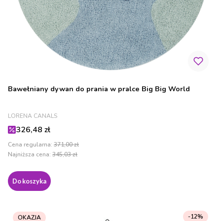
Bawełniany dywan do prania w pralce Big Big World
PRODUCENT
LORENA CANALS
Cena promocyjna
326,48 zł
Cena regularna:
371,00 zł
Najniższa cena:
345,03 zł
Do koszyka
-12%
OKAZJA