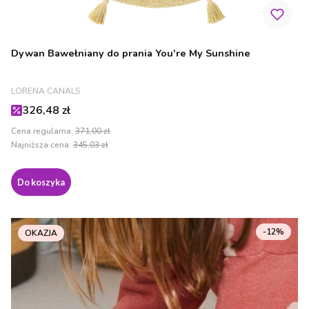
Dywan Bawełniany do prania You're My Sunshine
PRODUCENT
LORENA CANALS
Cena promocyjna
326,48 zł
Cena regularna:
371,00 zł
Najniższa cena:
345,03 zł
Do koszyka
-12%
OKAZJA