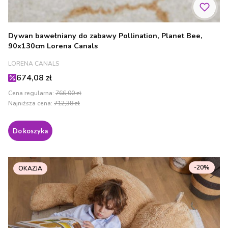
Dywan bawełniany do zabawy Pollination, Planet Bee,
90x130cm Lorena Canals
PRODUCENT
LORENA CANALS
Cena promocyjna
674,08 zł
Cena regularna:
766,00 zł
Najniższa cena:
712,38 zł
Do koszyka
-20%
OKAZJA