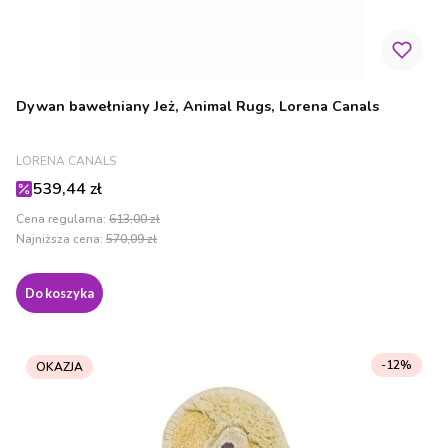
Dywan bawełniany Jeż, Animal Rugs, Lorena Canals
PRODUCENT
LORENA CANALS
Cena promocyjna
539,44 zł
Cena regularna:
613,00 zł
Najniższa cena:
570,09 zł
Do koszyka
-12%
OKAZJA