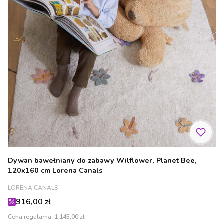
Dywan bawełniany do zabawy Wilflower, Planet Bee,
120x160 cm Lorena Canals
PRODUCENT
LORENA CANALS
Cena promocyjna
916,00 zł
Cena regularna:
1 145,00 zł