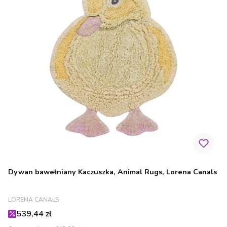
Dywan bawełniany Kaczuszka, Animal Rugs, Lorena Canals
PRODUCENT
LORENA CANALS
Cena promocyjna
539,44 zł