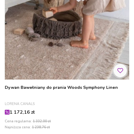
Dywan Bawełniany do prania Woods Symphony Linen
PRODUCENT
LORENA CANALS
Cena promocyjna
1 172,16 zł
Cena regularna:
1 332,00 zł
Najniższa cena:
1 238,76 zł