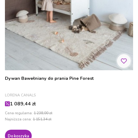
Dywan Bawełniany do prania Pine Forest
PRODUCENT
LORENA CANALS
Cena promocyjna
1 089,44 zł
Cena regularna:
1 238,00 zł
Najniższa cena:
1 151,34 zł
Do koszyka