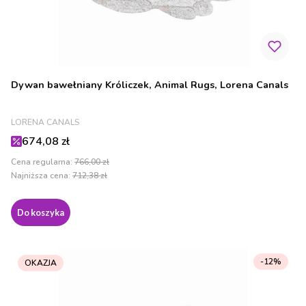
Dywan bawełniany Króliczek, Animal Rugs, Lorena Canals
PRODUCENT
LORENA CANALS
Cena promocyjna
674,08 zł
Cena regularna:
766,00 zł
Najniższa cena:
712,38 zł
Do koszyka
-12%
OKAZJA