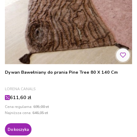
Dywan Bawełniany do prania Pine Tree 80 X 140 Cm
PRODUCENT
LORENA CANALS
Cena promocyjna
611,60 zł
Cena regularna:
695,00 zł
Najniższa cena:
646,35 zł
Do koszyka