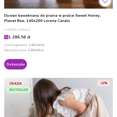
Dywan bawełniany do prania w pralce Sweet Honey,
Planet Bee, 140x200 Lorena Canals
PRODUCENT
LORENA CANALS
Cena promocyjna
1 286,56 zł
Cena regularna:
1 462,00 zł
Najniższa cena:
1 359,66 zł
Do koszyka
-12%
OKAZJA
BESTSELLER