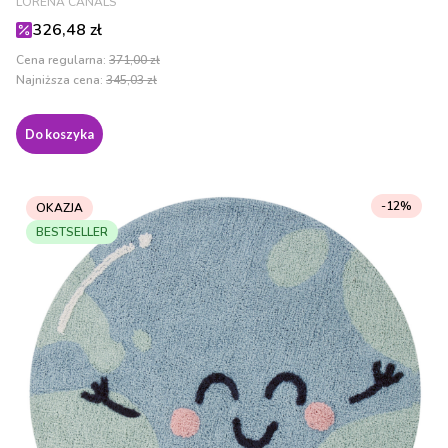
LORENA CANALS
Cena promocyjna
326,48 zł
Cena regularna:
371,00 zł
Najniższa cena:
345,03 zł
Do koszyka
-12%
OKAZJA
BESTSELLER