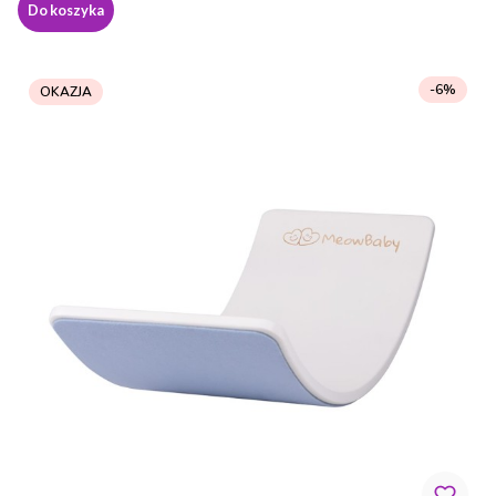
Do koszyka
-6%
OKAZJA