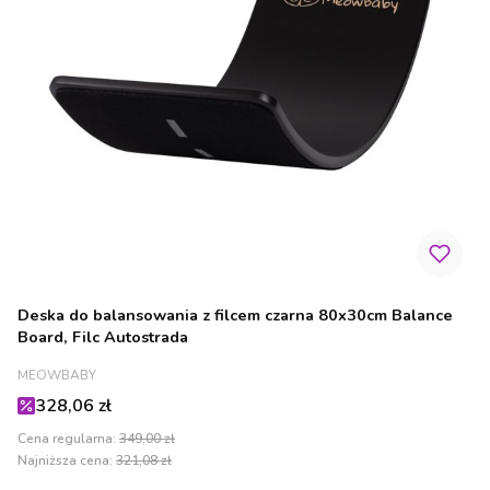
Deska do balansowania z filcem czarna 80x30cm Balance
Board, Filc Autostrada
PRODUCENT
MEOWBABY
Cena promocyjna
328,06 zł
Cena regularna:
349,00 zł
Najniższa cena:
321,08 zł