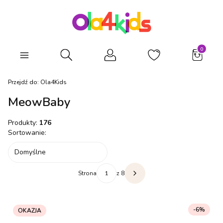
Produkty
Otwórz wyszukiwarkę
Przejdź do:
Ola4Kids
MeowBaby
Produkty:
176
Lista produktów
Sortowanie:
Domyślne
Strona
z 8
Następne produkty
-6%
OKAZJA