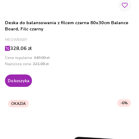
Deska do balansowania z filcem czarna 80x30cm Balance
Board, Filc czarny
PRODUCENT
MEOWBABY
Cena promocyjna
328,06 zł
Cena regularna:
349,00 zł
Najniższa cena:
321,08 zł
Do koszyka
-6%
OKAZJA