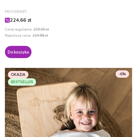
PRODUCENT
MEOWBABY
Cena promocyjna
224,66 zł
Cena regularna:
239,00 zł
Najniższa cena:
219,88 zł
Do koszyka
-6%
OKAZJA
BESTSELLER