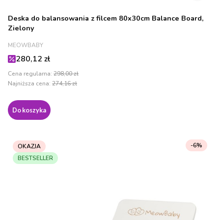
Deska do balansowania z filcem 80x30cm Balance Board,
Zielony
PRODUCENT
MEOWBABY
Cena promocyjna
280,12 zł
Cena regularna:
298,00 zł
Najniższa cena:
274,16 zł
Do koszyka
-6%
OKAZJA
BESTSELLER