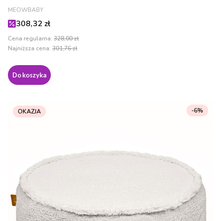
PRODUCENT
MEOWBABY
Cena promocyjna
308,32 zł
Cena regularna:
328,00 zł
Najniższa cena:
301,76 zł
Do koszyka
-6%
OKAZJA