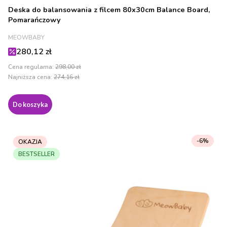
Deska do balansowania z filcem 80x30cm Balance Board,
Pomarańczowy
PRODUCENT
MEOWBABY
Cena promocyjna
280,12 zł
Cena regularna:
298,00 zł
Najniższa cena:
274,16 zł
Do koszyka
-6%
OKAZJA
BESTSELLER