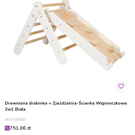
Drewniana drabinka + Zjeżdżalnia-Ścianka Wspinaczkowa
2w1 Biała
PRODUCENT
MEOWBABY
Cena promocyjna
751,06 zł