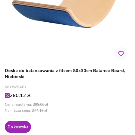
Deska do balansowania z filcem 80x30cm Balance Board,
Niebieski
PRODUCENT
MEOWBABY
Cena promocyjna
280,12 zł
Cena regularna:
298,00 zł
Najniższa cena:
274,16 zł
Do koszyka