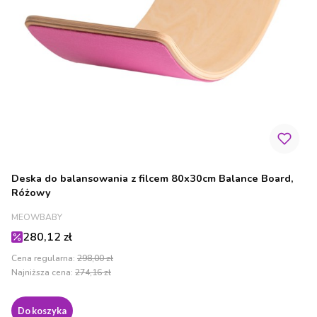
Deska do balansowania z filcem 80x30cm Balance Board,
Różowy
PRODUCENT
MEOWBABY
Cena promocyjna
280,12 zł
Cena regularna:
298,00 zł
Najniższa cena:
274,16 zł
Do koszyka