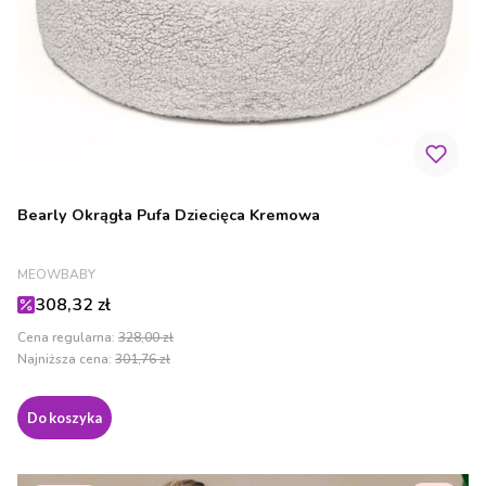
Bearly Okrągła Pufa Dziecięca Kremowa
PRODUCENT
MEOWBABY
Cena promocyjna
308,32 zł
Cena regularna:
328,00 zł
Najniższa cena:
301,76 zł
Do koszyka