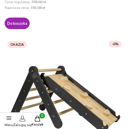
Cena regularna:
799,00 zł
Najniższa cena:
735,08 zł
Do koszyka
-6%
OKAZJA
Produkty w koszyku: 0. Zobacz szczegóły
Koszyk
Menu
Zaloguj się