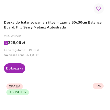
Deska do balansowania z filcem czarna 80x30cm Balance
Board, Filc Szary Melanż Autostrada
PRODUCENT
MEOWBABY
Cena promocyjna
328,06 zł
Cena regularna:
349,00 zł
Najniższa cena:
321,08 zł
Do koszyka
-6%
OKAZJA
BESTSELLER