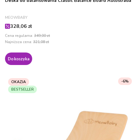
Deska do balansowania Classic Balance Board Autostrada
PRODUCENT
MEOWBABY
Cena promocyjna
328,06 zł
Cena regularna:
349,00 zł
Najniższa cena:
321,08 zł
Do koszyka
-6%
OKAZJA
BESTSELLER