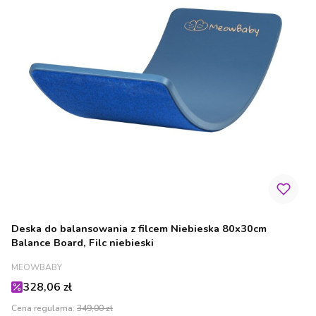
Deska do balansowania z filcem Niebieska 80x30cm
Balance Board, Filc niebieski
PRODUCENT
MEOWBABY
Cena promocyjna
328,06 zł
Cena regularna:
349,00 zł