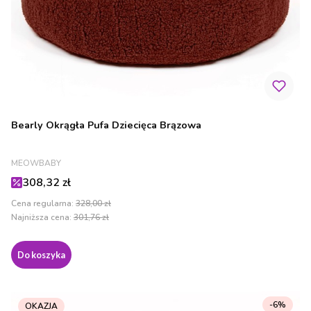
Bearly Okrągła Pufa Dziecięca Brązowa
PRODUCENT
MEOWBABY
Cena promocyjna
308,32 zł
Cena regularna:
328,00 zł
Najniższa cena:
301,76 zł
Do koszyka
-6%
OKAZJA