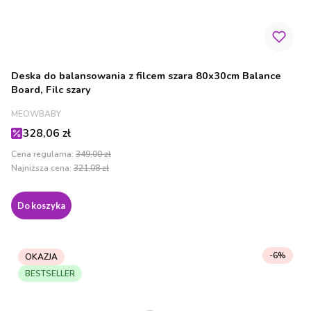
Deska do balansowania z filcem szara 80x30cm Balance
Board, Filc szary
PRODUCENT
MEOWBABY
Cena promocyjna
328,06 zł
Cena regularna:
349,00 zł
Najniższa cena:
321,08 zł
Do koszyka
-6%
OKAZJA
BESTSELLER