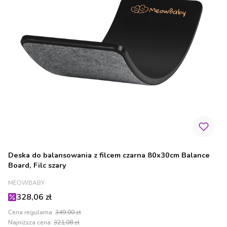
Deska do balansowania z filcem czarna 80x30cm Balance
Board, Filc szary
PRODUCENT
MEOWBABY
Cena promocyjna
328,06 zł
Cena regularna:
349,00 zł
Najniższa cena:
321,08 zł