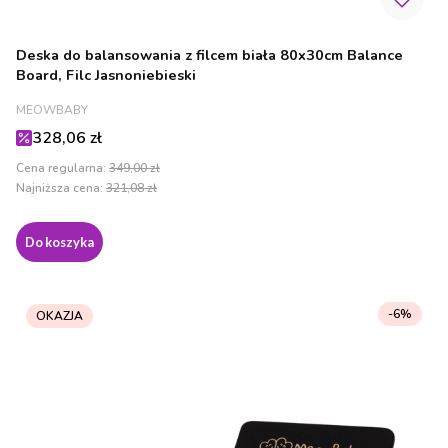
Deska do balansowania z filcem biała 80x30cm Balance
Board, Filc Jasnoniebieski
PRODUCENT
MEOWBABY
Cena promocyjna
328,06 zł
Cena regularna:
349,00 zł
Najniższa cena:
321,08 zł
Do koszyka
-6%
OKAZJA