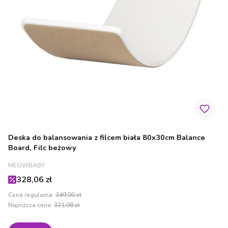
Deska do balansowania z filcem biała 80x30cm Balance
Board, Filc beżowy
PRODUCENT
MEOWBABY
Cena promocyjna
328,06 zł
Cena regularna:
349,00 zł
Najniższa cena:
321,08 zł