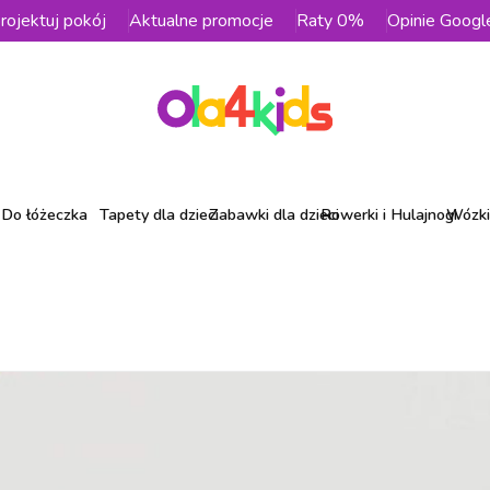
rojektuj pokój
Aktualne promocje
Raty 0%
Opinie Googl
Do łóżeczka
Tapety dla dzieci
Zabawki dla dzieci
Rowerki i Hulajnogi
Wózki 