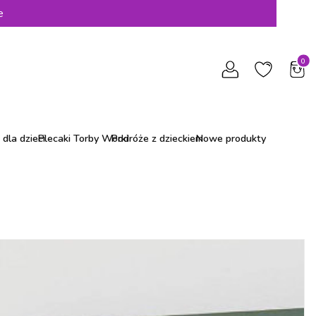
e
Produ
dla dzieci
Plecaki Torby Worki
Podróże z dzieckiem
Nowe produkty