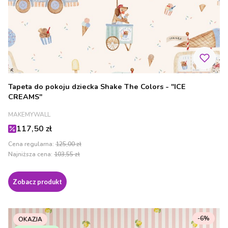
Tapeta do pokoju dziecka Shake The Colors - "ICE
CREAMS"
PRODUCENT
MAKEMYWALL
Cena promocyjna
117,50 zł
Cena regularna:
125,00 zł
Najniższa cena:
103,55 zł
Zobacz produkt
-6%
OKAZJA