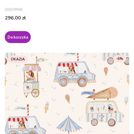
PRODUCENT
DEKORNIK
Cena
296,00 zł
Do koszyka
-6%
OKAZJA