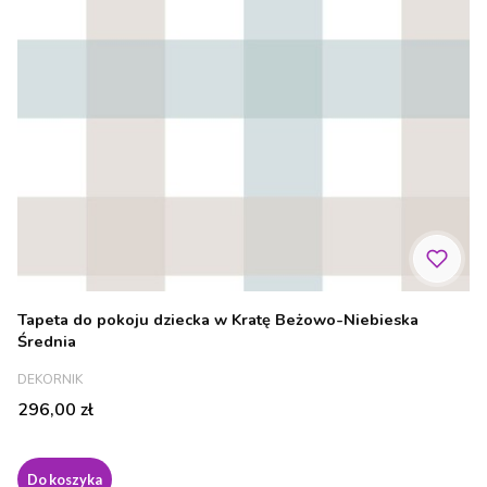
Tapeta do pokoju dziecka w Kratę Beżowo-Niebieska
Średnia
PRODUCENT
DEKORNIK
Cena
296,00 zł
Do koszyka