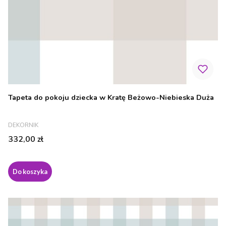
Tapeta do pokoju dziecka w Kratę Beżowo-Niebieska Duża
PRODUCENT
DEKORNIK
Cena
332,00 zł
Do koszyka