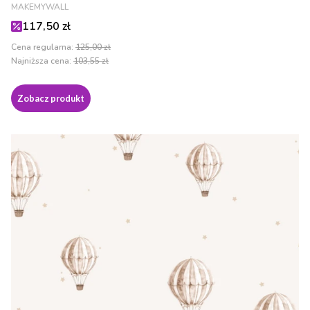
PRODUCENT
MAKEMYWALL
Cena promocyjna
117,50 zł
Cena regularna:
125,00 zł
Najniższa cena:
103,55 zł
Zobacz produkt