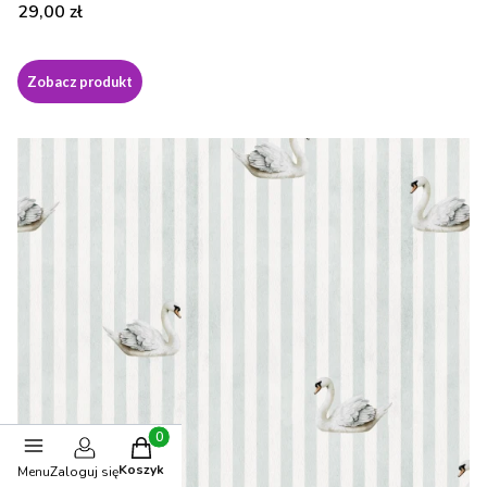
Cena
29,00 zł
Zobacz produkt
Produkty w koszyku: 0. Zobacz szczegóły
Koszyk
Menu
Zaloguj się