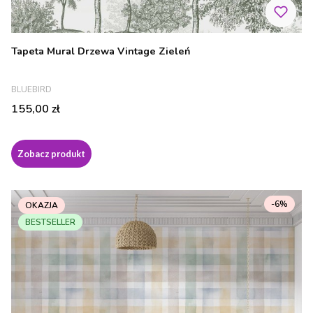
Tapeta Mural Drzewa Vintage Zieleń
PRODUCENT
BLUEBIRD
Cena
155,00 zł
Zobacz produkt
-6%
OKAZJA
BESTSELLER