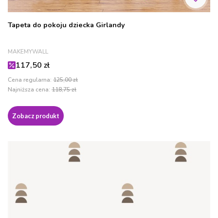
Tapeta do pokoju dziecka Girlandy
PRODUCENT
MAKEMYWALL
Cena promocyjna
117,50 zł
Cena regularna:
125,00 zł
Najniższa cena:
118,75 zł
Zobacz produkt