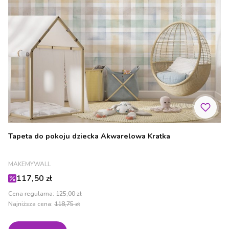
Tapeta do pokoju dziecka Akwarelowa Kratka
PRODUCENT
MAKEMYWALL
Cena promocyjna
117,50 zł
Cena regularna:
125,00 zł
Najniższa cena:
118,75 zł