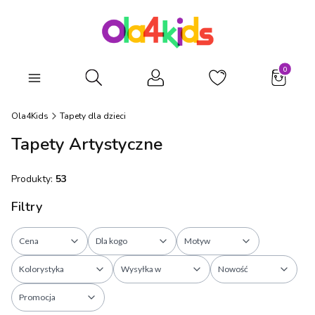
Produkty
Otwórz wyszukiwarkę
Ola4Kids
Tapety dla dzieci
Tapety Artystyczne
Produkty:
53
Filtry
Cena
Dla kogo
Motyw
Kolorystyka
Wysyłka w
Nowość
Promocja