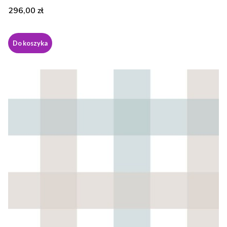
Cena
296,00 zł
Do koszyka