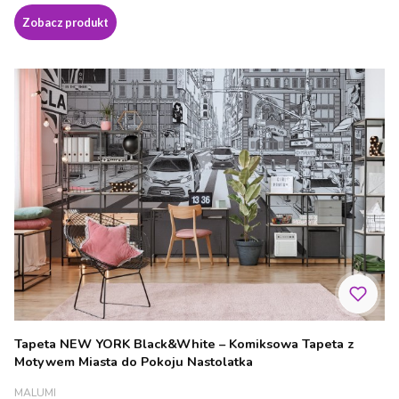
Zobacz produkt
Tapeta NEW YORK Black&White – Komiksowa Tapeta z
Motywem Miasta do Pokoju Nastolatka
PRODUCENT
MALUMI