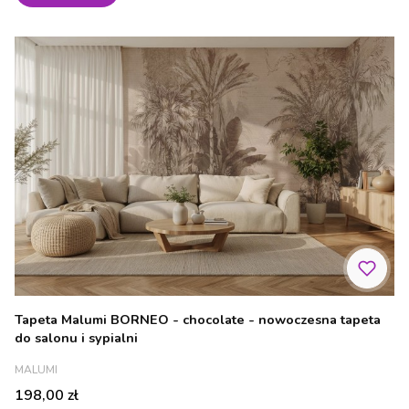
Tapeta Malumi BORNEO - chocolate - nowoczesna tapeta
do salonu i sypialni
PRODUCENT
MALUMI
Cena
198,00 zł