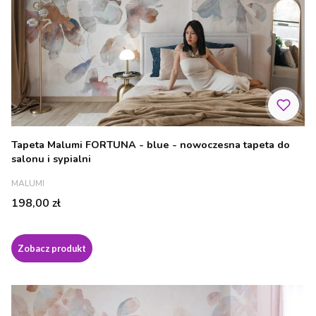
Tapeta Malumi FORTUNA - blue - nowoczesna tapeta do
salonu i sypialni
PRODUCENT
MALUMI
Cena
198,00 zł
Zobacz produkt