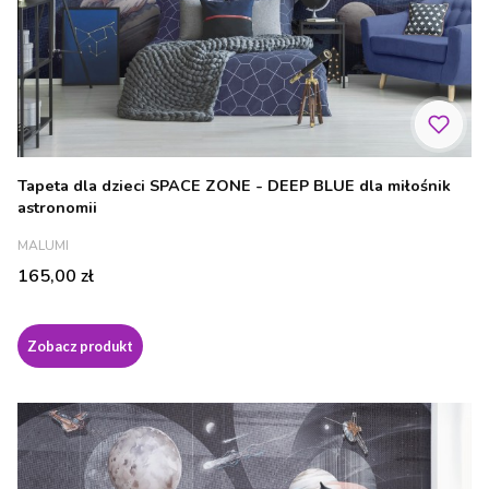
Tapeta dla dzieci SPACE ZONE - DEEP BLUE dla miłośnik
astronomii
PRODUCENT
MALUMI
Cena
165,00 zł
Zobacz produkt