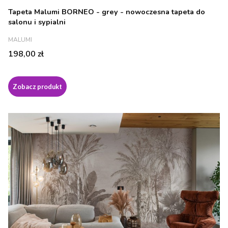
Tapeta Malumi BORNEO - grey - nowoczesna tapeta do
salonu i sypialni
PRODUCENT
MALUMI
Cena
198,00 zł
Zobacz produkt