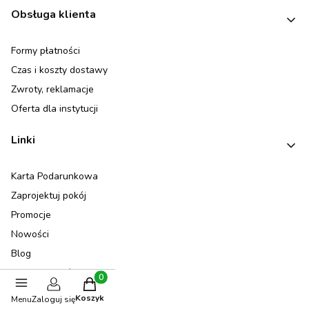
Linki w stopce
Obsługa klienta
Formy płatności
Czas i koszty dostawy
Zwroty, reklamacje
Oferta dla instytucji
Linki
Karta Podarunkowa
Zaprojektuj pokój
Promocje
Nowości
Blog
Opinie klientów
Produkty w koszyku: 0. Zobacz szczegóły
Newsletter
Koszyk
Menu
Zaloguj się