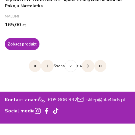
Pokoju Nastolatka
PRODUCENT
MALUMI
Cena
165,00 zł
Zobacz produkt
Strona
z 4
Wróć do pierwszej strony z produktami
Przejdź do ostatn
Kontakt z nami
609 806 932
sklep@ola4kids.pl
Social media