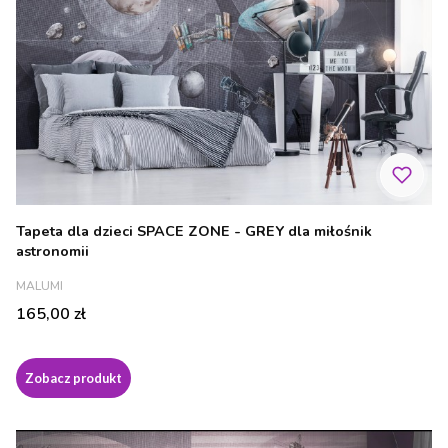
Tapeta dla dzieci SPACE ZONE - GREY dla miłośnik
astronomii
PRODUCENT
MALUMI
Cena
165,00 zł
Zobacz produkt