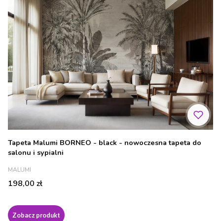
Tapeta Malumi BORNEO - black - nowoczesna tapeta do
salonu i sypialni
PRODUCENT
MALUMI
Cena
198,00 zł
Zobacz produkt