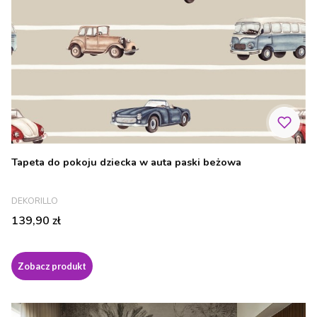
Tapeta do pokoju dziecka w auta paski beżowa
PRODUCENT
DEKORILLO
Cena
139,90 zł
Zobacz produkt