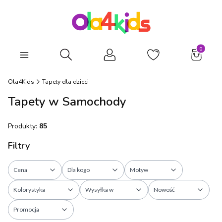
Produkty
Otwórz wyszukiwarkę
Ola4Kids
Tapety dla dzieci
Tapety w Samochody
Produkty:
85
Filtry
Cena
Dla kogo
Motyw
Kolorystyka
Wysyłka w
Nowość
Promocja