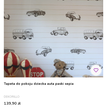
Tapeta do pokoju dziecka auta paski sepia
PRODUCENT
DEKORILLO
Cena
139,90 zł