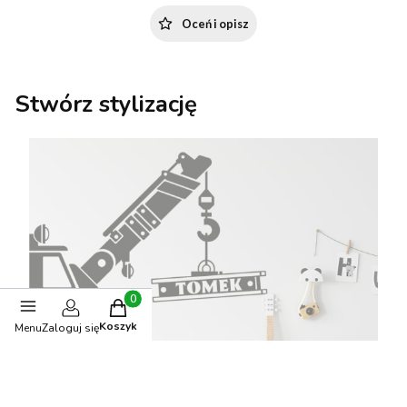
Oceń i opisz
Stwórz stylizację
Produkty w koszyku: 0. Zobacz szczegóły
Koszyk
Menu
Zaloguj się