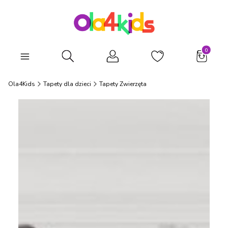
Produkty
Otwórz wyszukiwarkę
Ola4Kids
Tapety dla dzieci
Tapety Zwierzęta