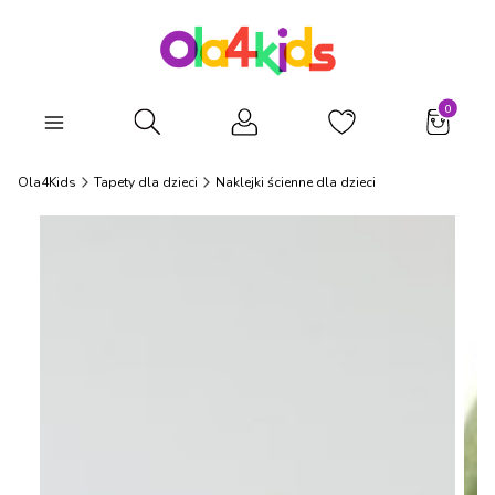
Produkty
Otwórz wyszukiwarkę
Ola4Kids
Tapety dla dzieci
Naklejki ścienne dla dzieci