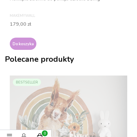
PRODUCENT
MAKEMYWALL
Cena
179,00 zł
Do koszyka
Polecane produkty
BESTSELLER
Produkty w koszyku: 0. Zobacz szczegóły