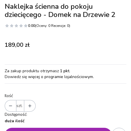
Naklejka ścienna do pokoju
dziecięcego - Domek na Drzewie 2
0.00
(Oceny: 0 Recenzje: 0)
Cena
189,00 zł
Za zakup produktu otrzymasz
1 pkt
.
Dowiedz się
więcej o programie lojalnościowym.
Ilość
szt.
Dostępność:
duża ilość