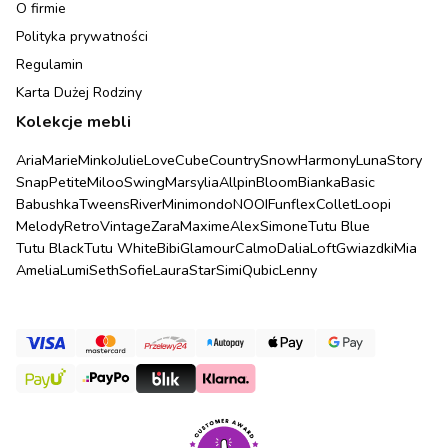
O firmie
Polityka prywatności
Regulamin
Karta Dużej Rodziny
Kolekcje mebli
Aria
Marie
Minko
Julie
Love
Cube
Country
Snow
Harmony
Luna
Story
Snap
Petite
Miloo
Swing
Marsylia
Allpin
Bloom
Bianka
Basic
Babushka
Tweens
River
Minimondo
NOOI
Funflex
Collet
Loopi
Melody
Retro
Vintage
Zara
Maxime
Alex
Simone
Tutu Blue
Tutu Black
Tutu White
Bibi
Glamour
Calmo
Dalia
Loft
Gwiazdki
Mia
Amelia
Lumi
Seth
Sofie
Laura
Star
Simi
Qubic
Lenny