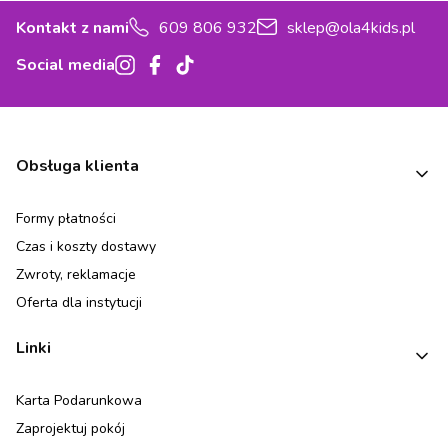
Kontakt z nami
609 806 932
sklep@ola4kids.pl
Social media
Linki w stopce
Obsługa klienta
Formy płatności
Czas i koszty dostawy
Zwroty, reklamacje
Oferta dla instytucji
Linki
Karta Podarunkowa
Zaprojektuj pokój