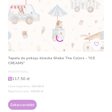
Tapeta do pokoju dziecka Shake The Colors - "ICE
CREAMS"
PRODUCENT
MAKEMYWALL
Cena promocyjna
117,50 zł
Cena regularna:
125,00 zł
Najniższa cena:
103,55 zł
Zobacz produkt