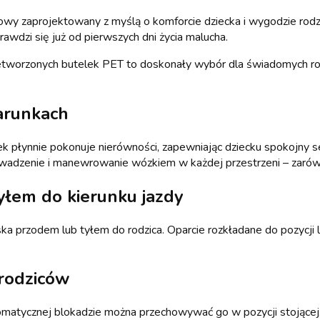
y zaprojektowany z myślą o komforcie dziecka i wygodzie rodz
rawdzi się już od pierwszych dni życia malucha.
worzonych butelek PET to doskonały wybór dla świadomych rodzi
arunkach
 płynnie pokonuje nierówności, zapewniając dziecku spokojny 
owadzenie i manewrowanie wózkiem w każdej przestrzeni – zarówn
yłem do kierunku jazdy
ska przodem lub tyłem do rodzica. Oparcie rozkładane do pozycji
 rodziców
tomatycznej blokadzie można przechowywać go w pozycji stojące