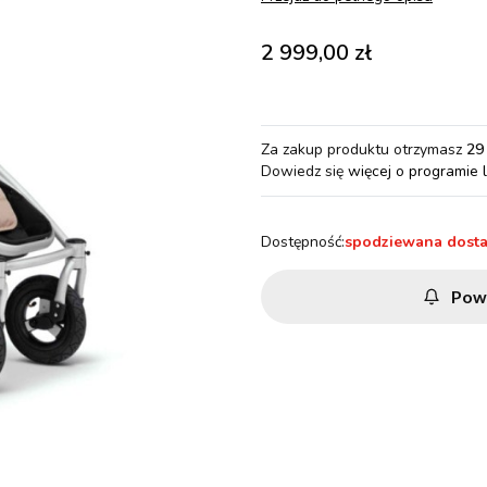
Cena
2 999,00 zł
Za zakup produktu otrzymasz
29
Dowiedz się
więcej o programie 
Dostępność:
spodziewana dost
Pow