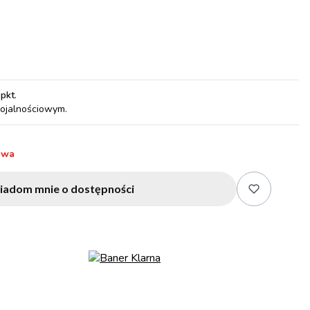
 pkt
.
lojalnościowym.
awa
iadom mnie o dostępności