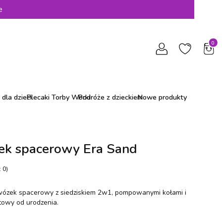
e
Produ
dla dzieci
Plecaki Torby Worki
Podróże z dzieckiem
Nowe produkty
k spacerowy Era Sand
 0)
wózek spacerowy z siedziskiem 2w1, pompowanymi kołami i
towy od urodzenia.