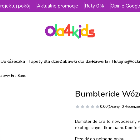
rojektuj pokój
Aktualne promocje
Raty 0%
Opinie Googl
Do łóżeczka
Tapety dla dzieci
Zabawki dla dzieci
Rowerki i Hulajnogi
Wózki 
erowy Era Sand
Bumbleride Wóze
0.00
(Oceny: 0 Recenzje:
Bumbleride Era to nowoczesny 
ekologicznymi tkaninami. Komfor
Przejdź do pełnego opisu