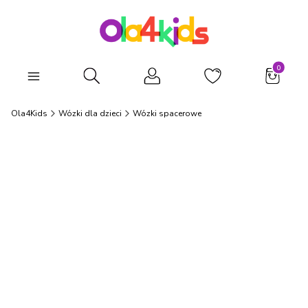
Produkty
Otwórz wyszukiwarkę
Ola4Kids
Wózki dla dzieci
Wózki spacerowe