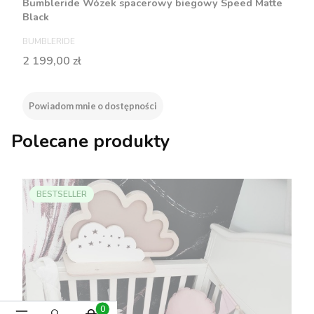
Bumbleride Wózek spacerowy biegowy Speed Matte
Black
PRODUCENT
BUMBLERIDE
Cena
2 199,00 zł
Powiadom mnie o dostępności
Polecane produkty
BESTSELLER