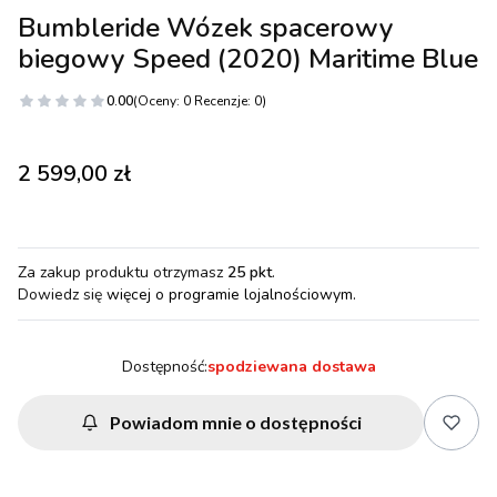
Bumbleride Wózek spacerowy
biegowy Speed (2020) Maritime Blue
0.00
(Oceny: 0 Recenzje: 0)
Cena
2 599,00 zł
Za zakup produktu otrzymasz
25 pkt
.
Dowiedz się
więcej o programie lojalnościowym.
Dostępność:
spodziewana dostawa
Powiadom mnie o dostępności