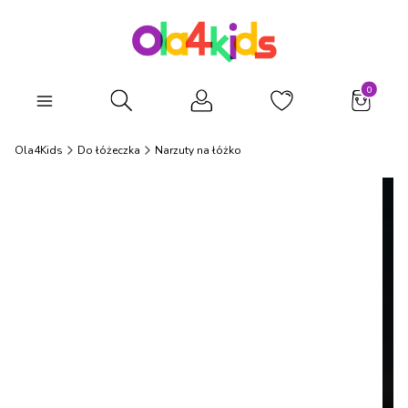
Produkty
Otwórz wyszukiwarkę
Ola4Kids
Do łóżeczka
Narzuty na łóżko