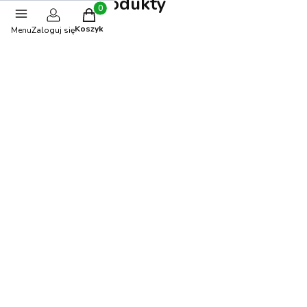
Polecane produkty
Produkty w koszyku: 0. Zobacz szczegóły
Koszyk
Menu
Zaloguj się
BESTSELLER