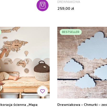
PRODUCENT
DREWNIAKOWA
Cena
259,00 zł
BESTSELLER
koracja ścienna „Mapa
Drewniakowa – Chmurki – ze