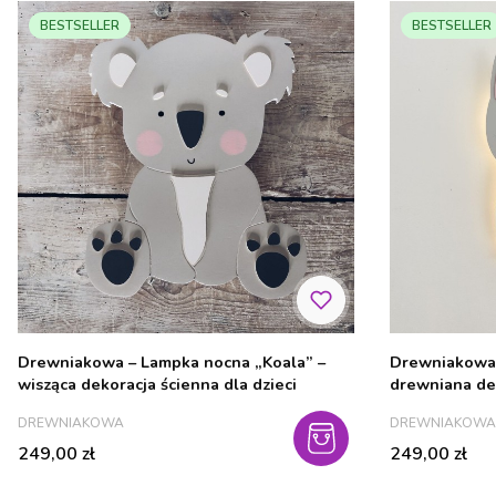
BESTSELLER
BESTSELLER
Drewniakowa – Lampka nocna „Koala” –
Drewniakowa 
wisząca dekoracja ścienna dla dzieci
drewniana dek
PRODUCENT
PRODUCENT
DREWNIAKOWA
DREWNIAKOWA
Cena
Cena
249,00 zł
249,00 zł