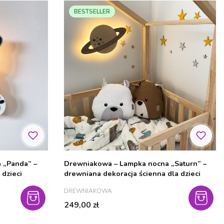
BESTSELLER
 „Panda” –
Drewniakowa – Lampka nocna „Saturn” –
 dzieci
drewniana dekoracja ścienna dla dzieci
PRODUCENT
DREWNIAKOWA
Cena
249,00 zł