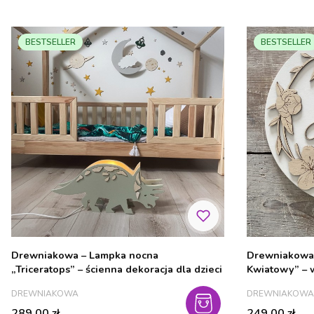
BESTSELLER
BESTSELLER
Drewniakowa – Lampka nocna
Drewniakowa
„Triceratops” – ścienna dekoracja dla dzieci
Kwiatowy” – w
dzieci
PRODUCENT
PRODUCENT
DREWNIAKOWA
DREWNIAKOWA
Cena
Cena
289,00 zł
249,00 zł