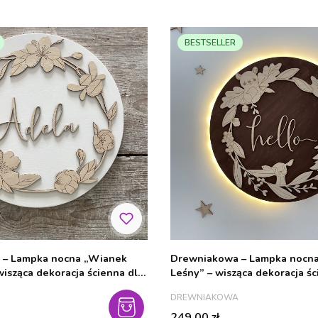
BESTSELLER
 – Lampka nocna „Wianek
Drewniakowa – Lampka nocn
isząca dekoracja ścienna dla
Leśny” – wisząca dekoracja śc
dzieci
PRODUCENT
DREWNIAKOWA
Cena
249,00 zł