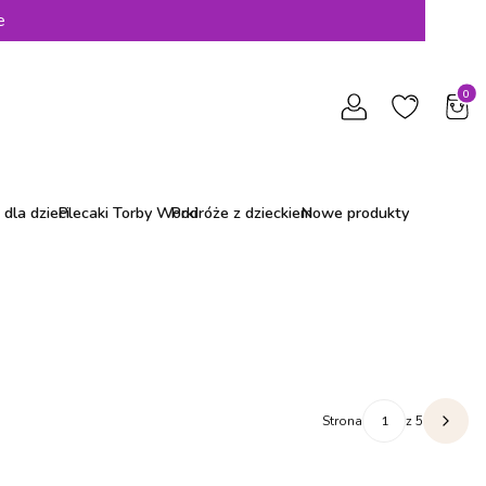
e
Produ
dla dzieci
Plecaki Torby Worki
Podróże z dzieckiem
Nowe produkty
Strona
z 5
Nastę