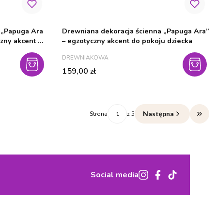
 „Papuga Ara
Drewniana dekoracja ścienna „Papuga Ara”
czny akcent w
– egzotyczny akcent do pokoju dziecka
PRODUCENT
DREWNIAKOWA
Cena
159,00 zł
Następna
Strona
z 5
Przej
Social media