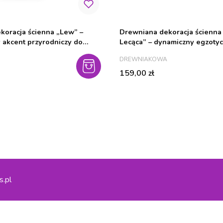
koracja ścienna „Lew” –
Drewniana dekoracja ścienna
 akcent przyrodniczy do
Lecąca” – dynamiczny egzoty
ka
dziecięcym wnętrzu
PRODUCENT
DREWNIAKOWA
Cena
159,00 zł
s.pl