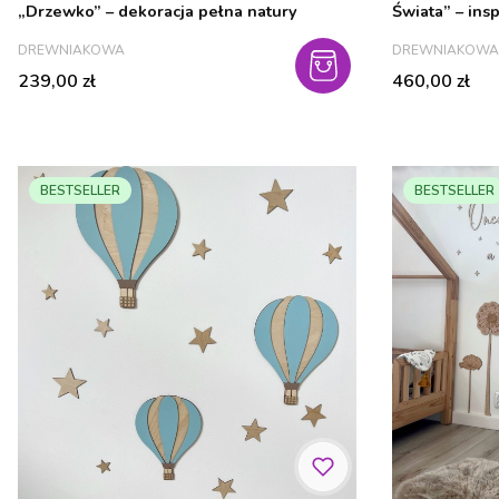
„Drzewko” – dekoracja pełna natury
Świata” – ins
dziecka
PRODUCENT
PRODUCENT
DREWNIAKOWA
DREWNIAKOWA
Cena
Cena
239,00 zł
460,00 zł
BESTSELLER
BESTSELLER