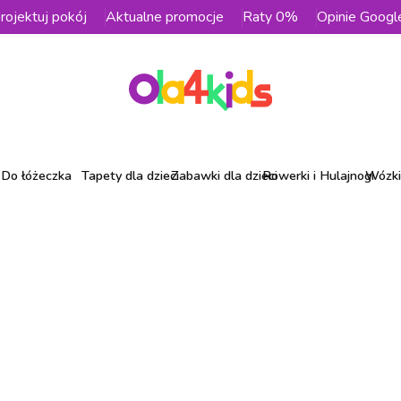
rojektuj pokój
Aktualne promocje
Raty 0%
Opinie Googl
Do łóżeczka
Tapety dla dzieci
Zabawki dla dzieci
Rowerki i Hulajnogi
Wózki 