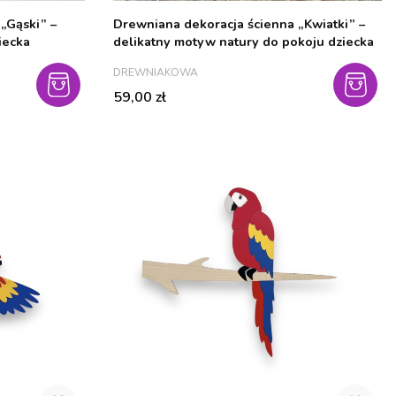
„Gąski” –
Drewniana dekoracja ścienna „Kwiatki” –
iecka
delikatny motyw natury do pokoju dziecka
PRODUCENT
DREWNIAKOWA
Cena
59,00 zł