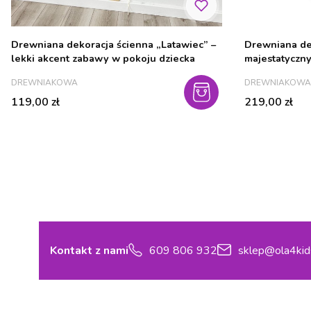
Drewniana dekoracja ścienna „Latawiec” –
Drewniana de
lekki akcent zabawy w pokoju dziecka
majestatyczny
pokoju dziec
PRODUCENT
PRODUCENT
DREWNIAKOWA
DREWNIAKOWA
Cena
Cena
119,00 zł
219,00 zł
Kontakt z nami
609 806 932
sklep@ola4kid