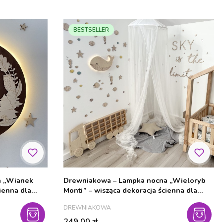
BESTSELLER
a „Wianek
Drewniakowa – Lampka nocna „Wieloryb
ienna dla
Monti” – wisząca dekoracja ścienna dla
dzieci
PRODUCENT
DREWNIAKOWA
Cena
249,00 zł