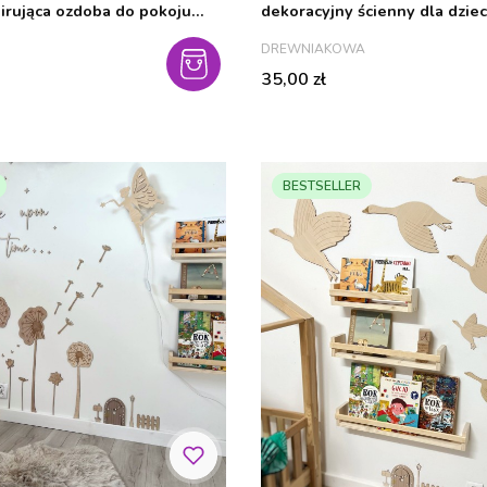
pirująca ozdoba do pokoju
dekoracyjny ścienny dla dziec
PRODUCENT
DREWNIAKOWA
Cena
35,00 zł
BESTSELLER