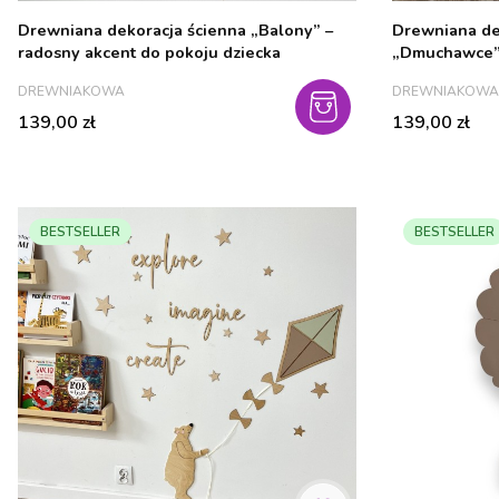
Drewniana dekoracja ścienna „Balony” –
Drewniana de
radosny akcent do pokoju dziecka
„Dmuchawce” 
pokoju dziec
PRODUCENT
PRODUCENT
DREWNIAKOWA
DREWNIAKOWA
Cena
Cena
139,00 zł
139,00 zł
BESTSELLER
BESTSELLER