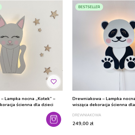
BESTSELLER
– Lampka nocna „Kotek” –
Drewniakowa – Lampka nocna
oracja ścienna dla dzieci
wisząca dekoracja ścienna dla
PRODUCENT
DREWNIAKOWA
Cena
249,00 zł