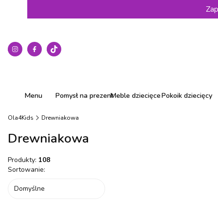
Zap
Menu
Pomysł na prezent
Meble dziecięce
Pokoik dziecięcy
Ola4Kids
Drewniakowa
Drewniakowa
Produkty:
108
Lista produktów
Sortowanie:
Domyślne