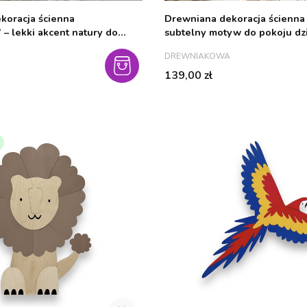
koracja ścienna
Drewniana dekoracja ścienna 
– lekki akcent natury do
subtelny motyw do pokoju dz
ka
PRODUCENT
DREWNIAKOWA
Cena
139,00 zł