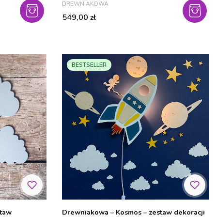
PRODUCENT
DREWNIAKOWA
Cena
549,00 zł
BESTSELLER
staw
Drewniakowa – Kosmos – zestaw dekoracji