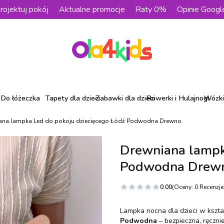
rojektuj pokój
Aktualne promocje
Raty 0%
Opinie Googl
Do łóżeczka
Tapety dla dzieci
Zabawki dla dzieci
Rowerki i Hulajnogi
Wózki 
ana lampka Led do pokoju dziecięcego Łódź Podwodna Drewno
Drewniana lampk
Podwodna Drew
0.00
(Oceny: 0 Recenzje:
Lampka nocna dla dzieci w kszt
Podwodna
– bezpieczna, ręczni