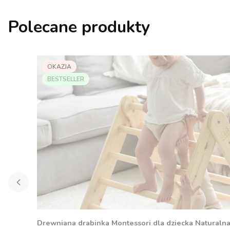
Polecane produkty
OKAZJA
BESTSELLER
Drewniana drabinka Montessori dla dziecka Naturaln