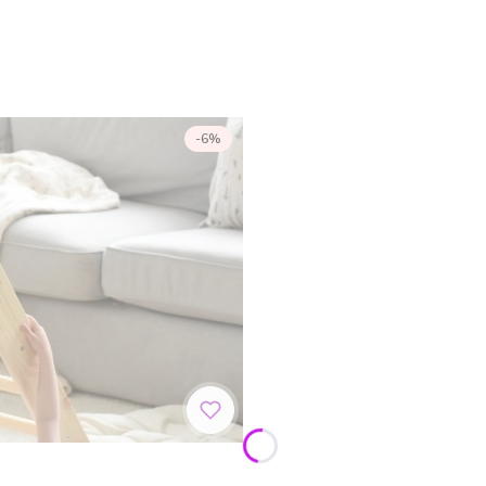
-6%
a