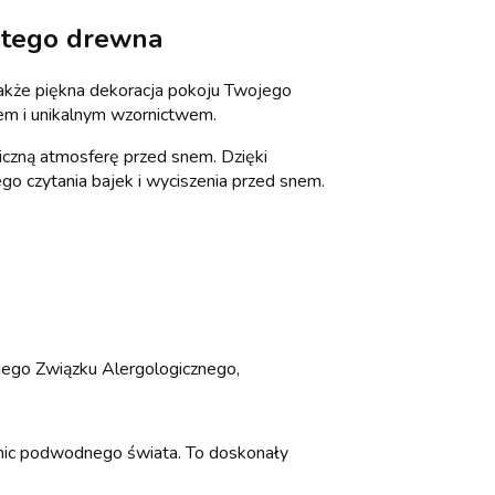
itego drewna
 także piękna dekoracja pokoju Twojego
em i unikalnym wzornictwem.
iczną atmosferę przed snem. Dzięki
go czytania bajek i wyciszenia przed snem.
iego Związku Alergologicznego,
nic podwodnego świata. To doskonały