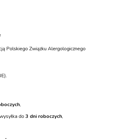
e
cją Polskiego Związku Alergologicznego
E).
oboczych
,
 wysyłka do
3 dni roboczych
,