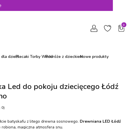
e
Produ
dla dzieci
Plecaki Torby Worki
Podróże z dzieckiem
Nowe produkty
a Led do pokoju dziecięcego Łódź
no
 0)
ałcie batyskafu z litego drewna sosnowego.
Drewniana LED Łódź
e robiona, magiczna atmosfera snu.