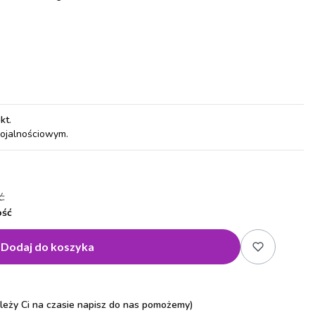
pkt
.
lojalnościowym.
:
ość
Dodaj do koszyka
zależy Ci na czasie napisz do nas pomożemy)