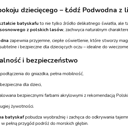
okoju dziecięcego – Łódź Podwodna z l
ształcie batyskafu
to nie tylko źródło delikatnego światła, ale
 sosnowego z polskich lasów
, zachwyca naturalnym charakter
odna
zapewnia przyjemne, ciepłe oświetlenie, które stworzy mag
btelne i bezpieczne dla dziecięcych oczu – idealne do wieczorne
alność i bezpieczeństwo
 podłączenia do gniazdka, pełna mobilność,
bezpieczna dla dzieci,
malowana bezpiecznymi farbami akrylowymi z rekomendacją Polsk
ugiej żywotności.
a batyskaf
pobudza wyobraźnię i zachęca do odkrywania tajem
ię w pełną przygód podróż do morskich głębin.