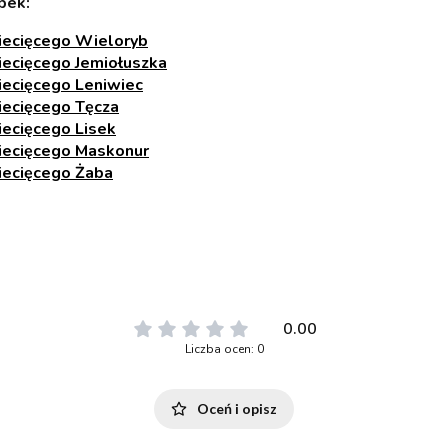
pek:
iecięcego Wieloryb
iecięcego Jemiołuszka
iecięcego Leniwiec
iecięcego Tęcza
iecięcego Lisek
iecięcego Maskonur
iecięcego Żaba
0.00
Liczba ocen: 0
Oceń i opisz