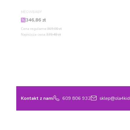
PRODUCENT
MEOWBABY
Cena promocyjna
346,86 zł
Cena regularna:
369,00 zł
Najniższa cena:
339,48 zł
Kontakt z nami
609 806 932
sklep@ola4kid