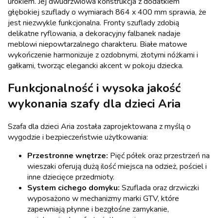
urokiem. Jej dwudrzwiowa konstrukcja z dodatkiem
głębokiej szuflady o wymiarach 864 x 400 mm sprawia, że
jest niezwykle funkcjonalna. Fronty szuflady zdobią
delikatne ryflowania, a dekoracyjny falbanek nadaje
meblowi niepowtarzalnego charakteru. Białe matowe
wykończenie harmonizuje z ozdobnymi, złotymi nóżkami i
gałkami, tworząc elegancki akcent w pokoju dziecka.
Funkcjonalność i wysoka jakość
wykonania szafy dla dzieci Aria
Szafa dla dzieci Aria została zaprojektowana z myślą o
wygodzie i bezpieczeństwie użytkowania:
Przestronne wnętrze:
Pięć półek oraz przestrzeń na
wieszaki oferują dużą ilość miejsca na odzież, pościel i
inne dziecięce przedmioty.
System cichego domyku:
Szuflada oraz drzwiczki
wyposażono w mechanizmy marki GTV, które
zapewniają płynne i bezgłośne zamykanie,