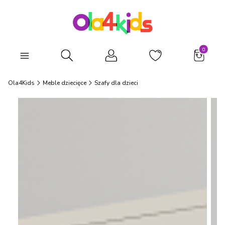
Produkty
Otwórz wyszukiwarkę
Ola4Kids
Meble dziecięce
Szafy dla dzieci