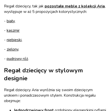
Regał dziecięcy, tak jak
pozostałe meble z kolekcji Aria
,
występuje w aż 5 propozycjach kolorystycznych:
-
biały
,
-
kaszmir
-
niebieski,
-
zielony
,
-
pudrowy róż
.
Regał dziecięcy w stylowym
designie
Regał dziecięcy Aria wyróżnia się swoim dziecięcym
urokiem i ponadczasowym stylem. Konstrukcja regału
obejmuje:
Jednodrzwiowy front
ozdobiony eleganckimi ryflami,