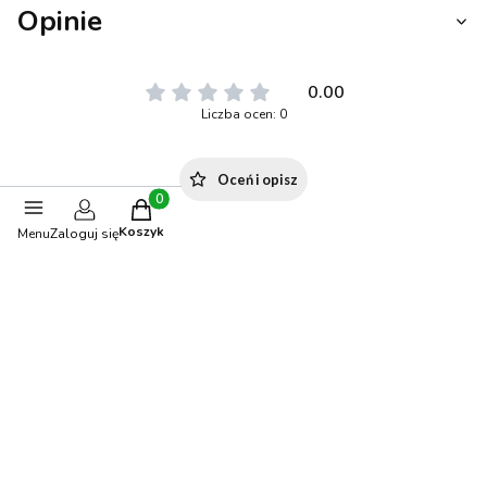
Opinie
0.00
Liczba ocen: 0
Oceń i opisz
Produkty w koszyku: 0. Zobacz szczegóły
Koszyk
Menu
Zaloguj się
Stwórz stylizację
-5%
OKAZJA
BESTSELLER