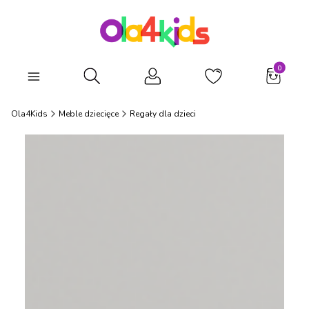
Produkty
Otwórz wyszukiwarkę
Ola4Kids
Meble dziecięce
Regały dla dzieci