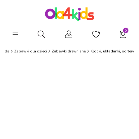
Produkty
Otwórz wyszukiwarkę
4Kids
Zabawki dla dzieci
Zabawki drewniane
Klocki, układanki, sortery