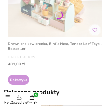
Drewniana kawiarenka, Bird`s Nest, Tender Leaf Toys -
Bestseller!
PRODUCENT
TENDER LEAF TOYS
Cena
489,00 zł
Do koszyka
Polecane produkty
Produkty w koszyku: 0. Zobacz szczegóły
Koszyk
Menu
Zaloguj się