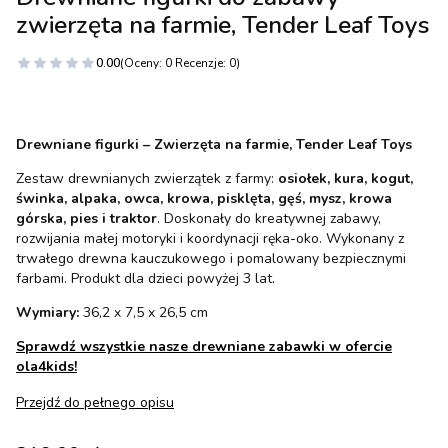
zwierzęta na farmie, Tender Leaf Toys
0.00
(Oceny: 0 Recenzje: 0)
Drewniane figurki – Zwierzęta na farmie, Tender Leaf Toys
Zestaw drewnianych zwierzątek z farmy:
osiołek, kura, kogut,
świnka, alpaka, owca, krowa, pisklęta, gęś, mysz, krowa
górska, pies i traktor
. Doskonały do kreatywnej zabawy,
rozwijania małej motoryki i koordynacji ręka-oko. Wykonany z
trwałego drewna kauczukowego i pomalowany bezpiecznymi
farbami. Produkt dla dzieci powyżej 3 lat.
Wymiary:
36,2 x 7,5 x 26,5 cm
Sprawdź wszystkie nasze drewniane zabawki w ofercie
ola4kids!
Przejdź do pełnego opisu