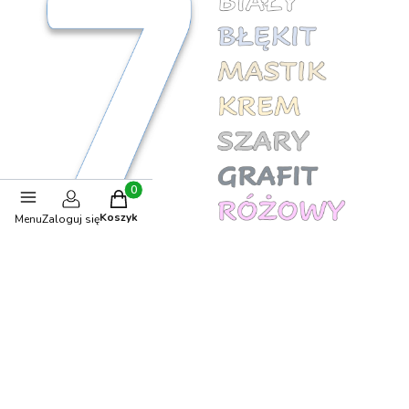
Produkty w koszyku: 0. Zobacz szczegóły
Koszyk
Menu
Zaloguj się
Opinie
0.00
Liczba ocen: 0