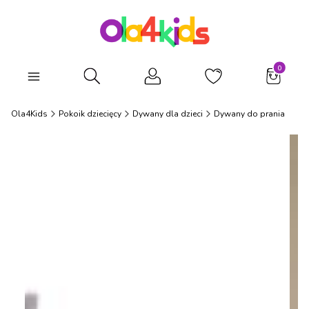
Produkty
Otwórz wyszukiwarkę
Ola4Kids
Pokoik dziecięcy
Dywany dla dzieci
Dywany do prania