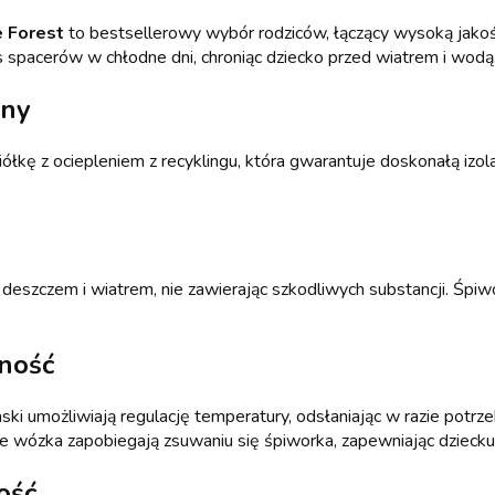
e Forest
to bestsellerowy wybór rodziców, łączący wysoką jakoś
 spacerów w chłodne dni, chroniąc dziecko przed wiatrem i wodą
zny
łkę z ociepleniem z recyklingu, która gwarantuje doskonałą izol
 deszczem i wiatrem, nie zawierając szkodliwych substancji. Śpiw
lność
ki umożliwiają regulację temperatury, odsłaniając w razie potrz
ie wózka zapobiegają zsuwaniu się śpiworka, zapewniając dziecku
ość