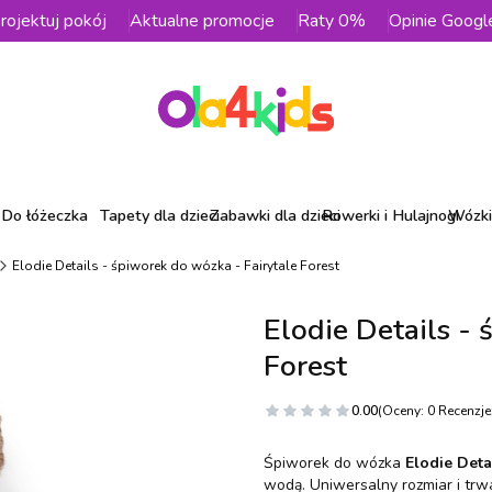
rojektuj pokój
Aktualne promocje
Raty 0%
Opinie Googl
Do łóżeczka
Tapety dla dzieci
Zabawki dla dzieci
Rowerki i Hulajnogi
Wózki 
Elodie Details - śpiworek do wózka - Fairytale Forest
Elodie Details - 
Forest
0.00
(Oceny: 0 Recenzje:
Śpiworek do wózka
Elodie Deta
wodą. Uniwersalny rozmiar i trwa