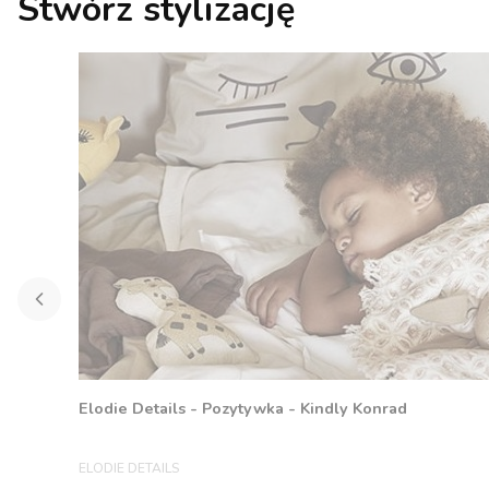
Stwórz stylizację
Elodie Details - Pozytywka - Kindly Konrad
PRODUCENT
ELODIE DETAILS