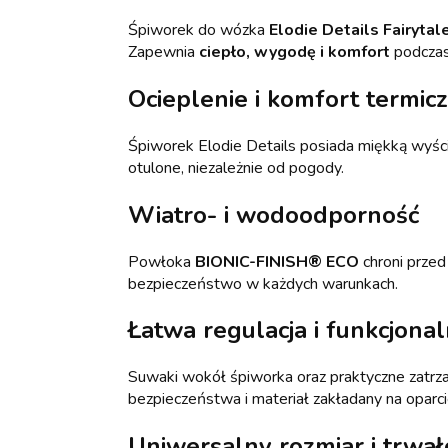
Śpiworek do wózka
Elodie Details Fairytal
Zapewnia
ciepło, wygodę i komfort
podczas
Ocieplenie i komfort termic
Śpiworek Elodie Details posiada miękką wyśció
otulone, niezależnie od pogody.
Wiatro- i wodoodporność
Powłoka
BIONIC-FINISH® ECO
chroni przed
bezpieczeństwo w każdych warunkach.
Łatwa regulacja i funkcjona
Suwaki wokół śpiworka oraz praktyczne zatrzas
bezpieczeństwa i materiał zakładany na oparc
Uniwersalny rozmiar i trwał