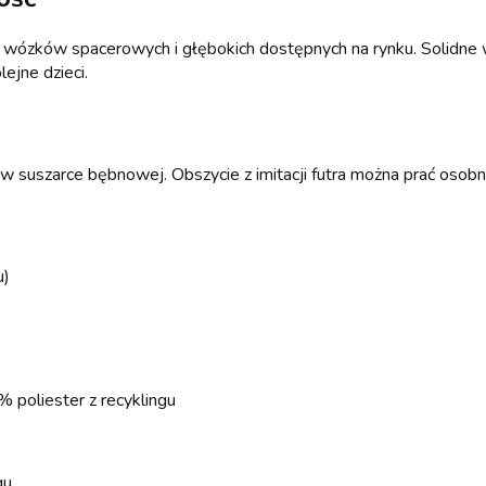
 wózków spacerowych i głębokich dostępnych na rynku. Solidne w
ejne dzieci.
w suszarce bębnowej. Obszycie z imitacji futra można prać osobn
u)
 poliester z recyklingu
gu