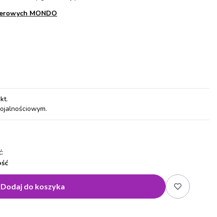
acerowych MONDO
pkt
.
lojalnościowym.
:
ość
Dodaj do koszyka