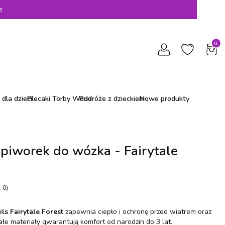
e
Produ
dla dzieci
Plecaki Torby Worki
Podróże z dzieckiem
Nowe produkty
śpiworek do wózka - Fairytale
 0)
ils Fairytale Forest
zapewnia ciepło i ochronę przed wiatrem oraz
łe materiały gwarantują komfort od narodzin do 3 lat.