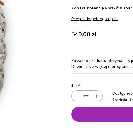
Zobacz kolekcję wózków sp
Przejdź do pełnego opisu
Cena
549,00 zł
Za zakup produktu otrzymasz
5 
Dowiedz się
więcej o programie 
Ilość
Dostępność
szt.
średnia il