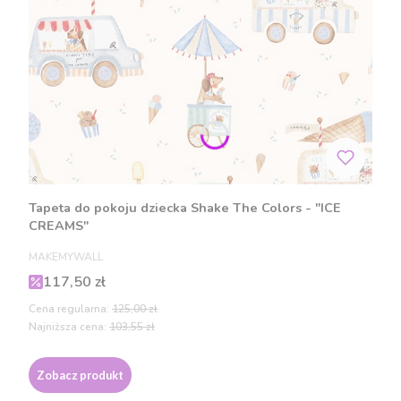
Tapeta do pokoju dziecka Shake The Colors - "ICE
CREAMS"
PRODUCENT
MAKEMYWALL
Cena promocyjna
117,50 zł
Cena regularna:
125,00 zł
Najniższa cena:
103,55 zł
Zobacz produkt