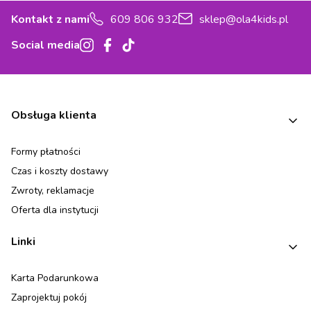
Kontakt z nami
609 806 932
sklep@ola4kids.pl
Social media
Linki w stopce
Obsługa klienta
Formy płatności
Czas i koszty dostawy
Zwroty, reklamacje
Oferta dla instytucji
Linki
Karta Podarunkowa
Zaprojektuj pokój