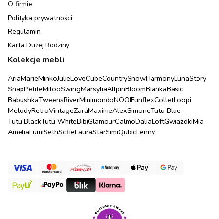
O firmie
Polityka prywatności
Regulamin
Karta Dużej Rodziny
Kolekcje mebli
Aria
Marie
Minko
Julie
Love
Cube
Country
Snow
Harmony
Luna
Story
Snap
Petite
Miloo
Swing
Marsylia
Allpin
Bloom
Bianka
Basic
Babushka
Tweens
River
Minimondo
NOOI
Funflex
Collet
Loopi
Melody
Retro
Vintage
Zara
Maxime
Alex
Simone
Tutu Blue
Tutu Black
Tutu White
Bibi
Glamour
Calmo
Dalia
Loft
Gwiazdki
Mia
Amelia
Lumi
Seth
Sofie
Laura
Star
Simi
Qubic
Lenny